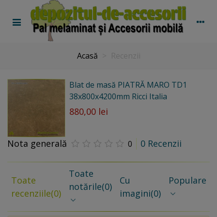
Acasă
>
Recenzii
Blat de masă PIATRĂ MARO TD1
38x800x4200mm Ricci Italia
880,00 lei
Nota generală
0 Recenzii
0
Toate
Toate
Cu
Populare
notările
(0)
recenziile
(0)
imagini
(0)