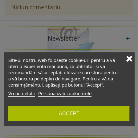
Niciun comentariu.
Newsletter
Site-ul nostru web folosește cookie-uri pentru a vă
oferi o experiență mai bună, ca utilizator și vă
recomandăm să acceptați utilizarea acestora pentru
De interes
a vă bucura pe deplin de navigare. Pentru a vă da
consimțământul, apăsați pe butonul ”Accept”.
Vreau detalii
Personalizați cookie-urile
Catalog
ACCEPT
GET SOCIAL