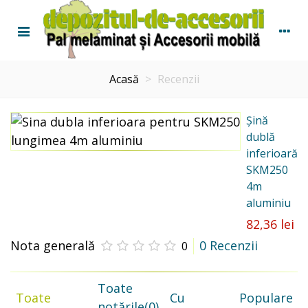
Acasă
>
Recenzii
Șină
dublă
inferioară
SKM250
4m
aluminiu
82,36 lei
Nota generală
0 Recenzii
0
Toate
Toate
Cu
Populare
notările
(0)