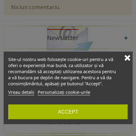
Niciun comentariu.
Newsletter
Site-ul nostru web folosește cookie-uri pentru a vă
oferi o experiență mai bună, ca utilizator și vă
recomandăm să acceptați utilizarea acestora pentru
De interes
a vă bucura pe deplin de navigare. Pentru a vă da
consimțământul, apăsați pe butonul ”Accept”.
Vreau detalii
Personalizați cookie-urile
Catalog
ACCEPT
GET SOCIAL