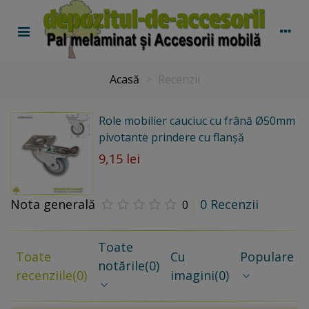
Acasă
>
Recenzii
Role mobilier cauciuc cu frână Ø50mm
pivotante prindere cu flanșă
9,15 lei
Nota generală
0 Recenzii
0
Toate
Toate
Cu
Populare
notările
(0)
recenziile
(0)
imagini
(0)