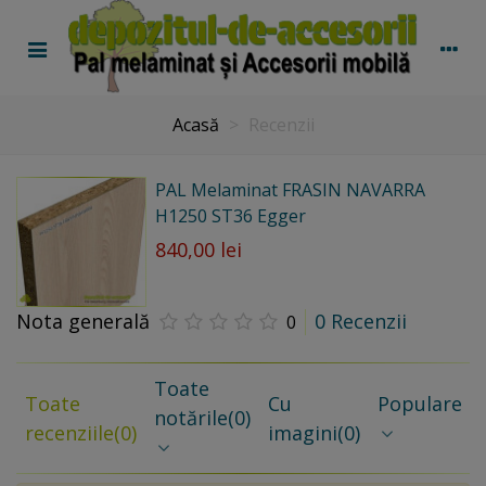
Acasă
>
Recenzii
PAL Melaminat FRASIN NAVARRA
H1250 ST36 Egger
840,00 lei
Nota generală
0 Recenzii
0
Toate
Toate
Cu
Populare
notările
(0)
recenziile
(0)
imagini
(0)