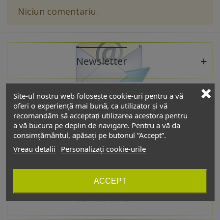
Niciun comentariu.
Newsletter
Site-ul nostru web folosește cookie-uri pentru a vă
oferi o experiență mai bună, ca utilizator și vă
recomandăm să acceptați utilizarea acestora pentru
De interes
a vă bucura pe deplin de navigare. Pentru a vă da
consimțământul, apăsați pe butonul ”Accept”.
Vreau detalii
Personalizați cookie-urile
Catalog
ACCEPT
GET SOCIAL