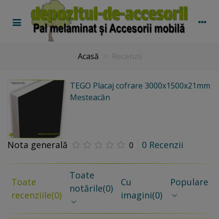
Acasă
>
Recenzii
TEGO Placaj cofrare 3000x1500x21mm
Mesteacăn
Nota generală
0 Recenzii
0
Toate
Toate
Cu
Populare
notările
(0)
recenziile
(0)
imagini
(0)