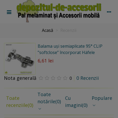
Acasă
>
Recenzii
Balama uși semiaplicate 95° CLIP
”softclose” încorporat Häfele
6,61 lei
Nota generală
0 Recenzii
0
Toate
Toate
Cu
Populare
notările
(0)
recenziile
(0)
imagini
(0)