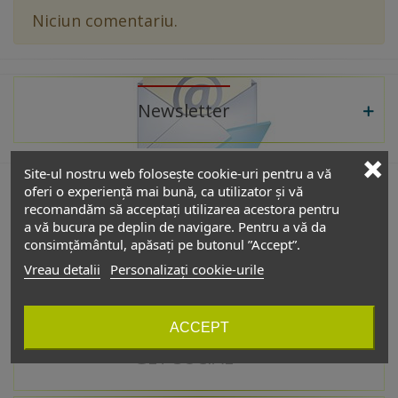
Niciun comentariu.
Newsletter
Site-ul nostru web folosește cookie-uri pentru a vă
oferi o experiență mai bună, ca utilizator și vă
recomandăm să acceptați utilizarea acestora pentru
De interes
a vă bucura pe deplin de navigare. Pentru a vă da
consimțământul, apăsați pe butonul ”Accept”.
Vreau detalii
Personalizați cookie-urile
Catalog
ACCEPT
GET SOCIAL