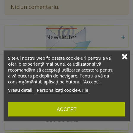
Niciun comentariu.
Newsletter
Site-ul nostru web folosește cookie-uri pentru a vă
oferi o experiență mai bună, ca utilizator și vă
recomandăm să acceptați utilizarea acestora pentru
De interes
a vă bucura pe deplin de navigare. Pentru a vă da
consimțământul, apăsați pe butonul ”Accept”.
Vreau detalii
Personalizați cookie-urile
Catalog
ACCEPT
GET SOCIAL