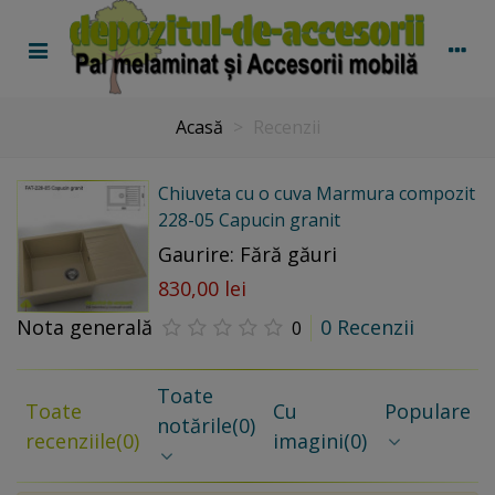
Acasă
>
Recenzii
Chiuveta cu o cuva Marmura compozit
228-05 Capucin granit
Gaurire: Fără găuri
830,00 lei
Nota generală
0 Recenzii
0
Toate
Toate
Cu
Populare
notările
(0)
recenziile
(0)
imagini
(0)