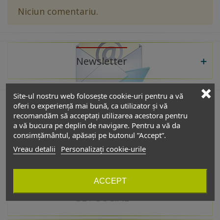
Niciun comentariu.
Newsletter
Site-ul nostru web folosește cookie-uri pentru a vă
oferi o experiență mai bună, ca utilizator și vă
recomandăm să acceptați utilizarea acestora pentru
De interes
a vă bucura pe deplin de navigare. Pentru a vă da
consimțământul, apăsați pe butonul ”Accept”.
Vreau detalii
Personalizați cookie-urile
Catalog
ACCEPT
GET SOCIAL