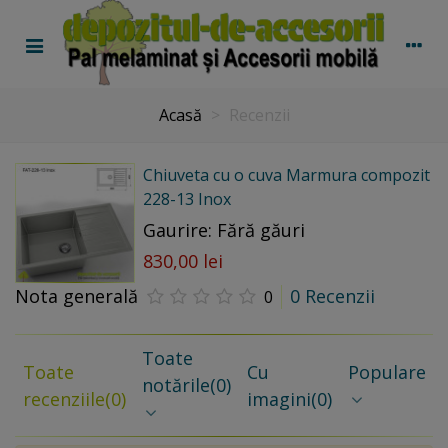
Acasă
>
Recenzii
Chiuveta cu o cuva Marmura compozit
228-13 Inox
Gaurire: Fără găuri
830,00 lei
Nota generală
0 Recenzii
0
Toate
Toate
Cu
Populare
notările
(0)
recenziile
(0)
imagini
(0)