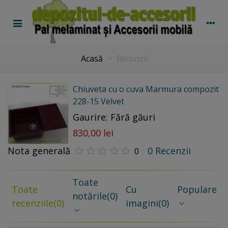
Acasă
>
Recenzii
Chiuveta cu o cuva Marmura compozit
228-15 Velvet
Gaurire: Fără găuri
830,00 lei
Nota generală
0 Recenzii
0
Toate
Toate
Cu
Populare
notările
(0)
recenziile
(0)
imagini
(0)