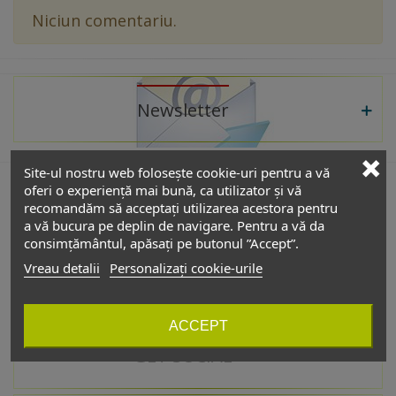
Niciun comentariu.
Newsletter
Site-ul nostru web folosește cookie-uri pentru a vă
oferi o experiență mai bună, ca utilizator și vă
recomandăm să acceptați utilizarea acestora pentru
De interes
a vă bucura pe deplin de navigare. Pentru a vă da
consimțământul, apăsați pe butonul ”Accept”.
Vreau detalii
Personalizați cookie-urile
Catalog
ACCEPT
GET SOCIAL