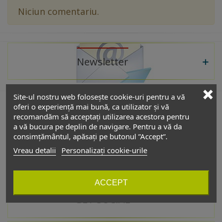
Niciun comentariu.
Newsletter
Site-ul nostru web folosește cookie-uri pentru a vă
oferi o experiență mai bună, ca utilizator și vă
recomandăm să acceptați utilizarea acestora pentru
De interes
a vă bucura pe deplin de navigare. Pentru a vă da
consimțământul, apăsați pe butonul ”Accept”.
Vreau detalii
Personalizați cookie-urile
Catalog
ACCEPT
GET SOCIAL