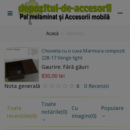
Acasă
>
Recenzii
Chiuveta cu o cuva Marmura compozit
228-17 Venge light
Gaurire: Fără găuri
830,00 lei
Nota generală
0 Recenzii
0
Toate
Toate
Cu
Populare
notările
(0)
recenziile
(0)
imagini
(0)