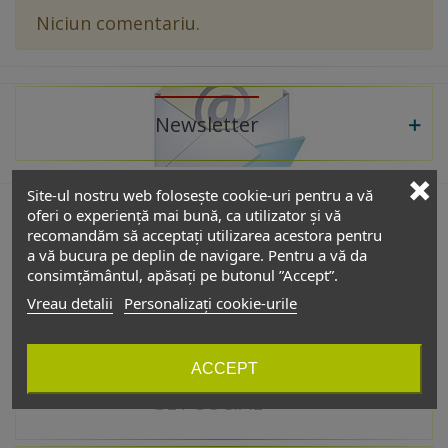
Niciun comentariu.
Newsletter
Site-ul nostru web folosește cookie-uri pentru a vă
oferi o experiență mai bună, ca utilizator și vă
recomandăm să acceptați utilizarea acestora pentru
De interes
a vă bucura pe deplin de navigare. Pentru a vă da
consimțământul, apăsați pe butonul ”Accept”.
Vreau detalii
Personalizați cookie-urile
Catalog
ACCEPT
GET SOCIAL