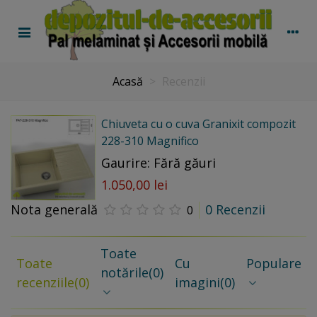
Acasă
>
Recenzii
Chiuveta cu o cuva Granixit compozit
228-310 Magnifico
Gaurire: Fără găuri
1.050,00 lei
Nota generală
0 Recenzii
0
Toate
Toate
Cu
Populare
notările
(0)
recenziile
(0)
imagini
(0)