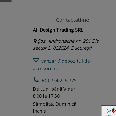
Contactați-ne
All Design Trading SRL
Șos. Andronache nr. 201 Bis,
sector 2, 022524, București
vanzari@depozitul-de-
accesorii.ro
+4 0754 229 775
De Luni până Vineri
8:00 la 17:30
Sâmbătă, Duminică
0
Închis
Coș