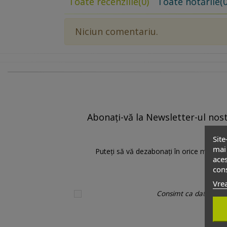
Toate recenziile
(0)
Toate notările
(0
Niciun comentariu.
Abonați-vă la Newsletter-ul nostr
Site
mai 
Puteți să vă dezabonați în orice moment.
aces
cons
Vrea
Consimt ca datele pers