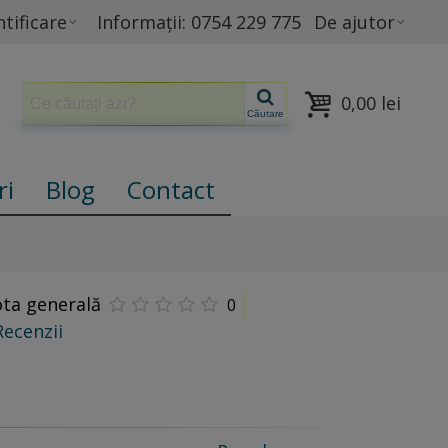
tificare
Informații: 0754 229 775
De ajutor
0,00 lei
Căutare
ri
Blog
Contact
ta generală
0
Recenzii