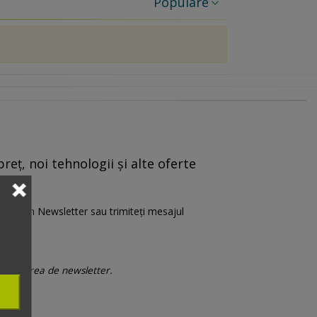
Populare
reț, noi tehnologii și alte oferte
are” din Newsletter sau trimiteți mesajul
 trimiterea de newsletter.