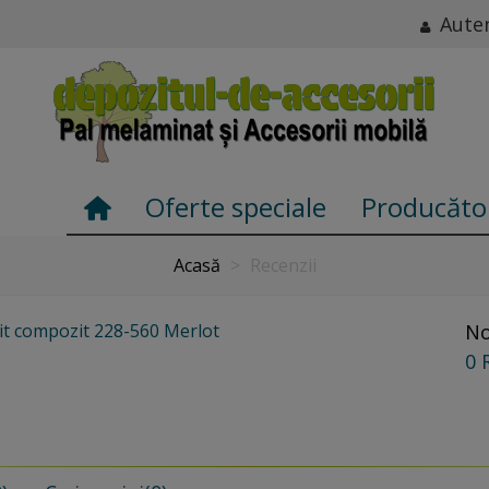
Auten
Oferte speciale
Producăto
Acasă
>
Recenzii
xit compozit 228-560 Merlot
No
0 