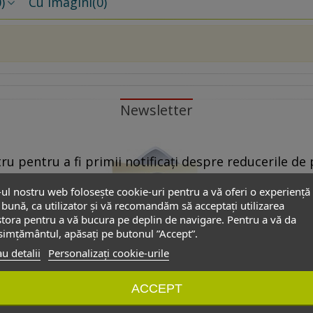
)
Cu imagini
(0)
Newsletter
u pentru a fi primii notificați despre reducerile de p
propuse de partenerii noștri.
-ul nostru web folosește cookie-uri pentru a vă oferi o experiență
bună, ca utilizator și vă recomandăm să acceptați utilizarea
 Pentru aceasta este suficient să dați ”click” pe oricare link ”Dezabon
tora pentru a vă bucura pe deplin de navigare. Pentru a vă da
”dezabonare” din formularul de contact.
imțământul, apăsați pe butonul ”Accept”.
u detalii
Personalizați cookie-urile
onale introduse în acest formular să poată fi folosite exclusiv pentru
ACCEPT