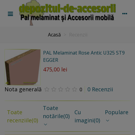
Acasă
>
Recenzii
PAL Melaminat Rose Antic U325 ST9
EGGER
475,00 lei
Nota generală
0 Recenzii
0
Toate
Toate
Cu
Populare
notările
(0)
recenziile
(0)
imagini
(0)