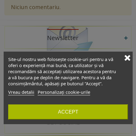
Niciun comentariu.
Newsletter
Site-ul nostru web folosește cookie-uri pentru a vă
oferi o experiență mai bună, ca utilizator și vă
recomandăm să acceptați utilizarea acestora pentru
De interes
a vă bucura pe deplin de navigare. Pentru a vă da
consimțământul, apăsați pe butonul ”Accept”.
Vreau detalii
Personalizați cookie-urile
Catalog
ACCEPT
GET SOCIAL