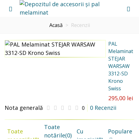
Acasă
>
Recenzii
PAL
Melaminat
STEJAR
WARSAW
3312-SD
Krono
Swiss
295,00 lei
Nota generală
0 Recenzii
0
Toate
Toate
Cu
Populare
notările
(0)