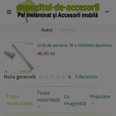
Acasă
>
Recenzii
Grilă de aerisire 70 x 1000mm aluminiu
46,00 lei
Nota generală
0 Recenzii
0
Toate
Toate
Cu
Populare
notările
(0)
recenziile
(0)
imagini
(0)