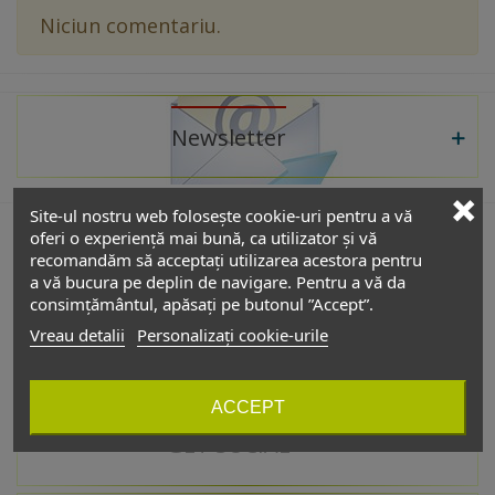
Niciun comentariu.
Newsletter
Site-ul nostru web folosește cookie-uri pentru a vă
oferi o experiență mai bună, ca utilizator și vă
recomandăm să acceptați utilizarea acestora pentru
De interes
a vă bucura pe deplin de navigare. Pentru a vă da
consimțământul, apăsați pe butonul ”Accept”.
Vreau detalii
Personalizați cookie-urile
Catalog
ACCEPT
GET SOCIAL