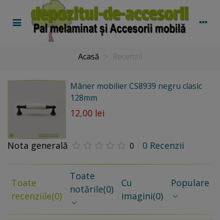
Acasă
>
Recenzii
Mâner mobilier CS8939 negru clasic
128mm
12,00 lei
Nota generală
0 Recenzii
0
Toate
Toate
Cu
Populare
notările
(0)
recenziile
(0)
imagini
(0)