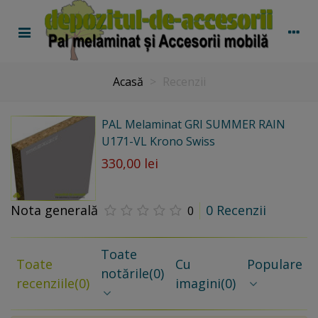
Acasă
>
Recenzii
PAL Melaminat GRI SUMMER RAIN
U171-VL Krono Swiss
330,00 lei
Nota generală
0 Recenzii
0
Toate
Toate
Cu
Populare
notările
(0)
recenziile
(0)
imagini
(0)