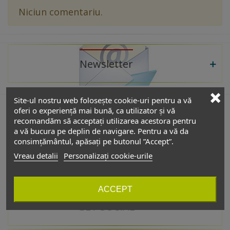
Niciun comentariu.
Newsletter
Site-ul nostru web folosește cookie-uri pentru a vă
oferi o experiență mai bună, ca utilizator și vă
recomandăm să acceptați utilizarea acestora pentru
De interes
a vă bucura pe deplin de navigare. Pentru a vă da
consimțământul, apăsați pe butonul ”Accept”.
Vreau detalii
Personalizați cookie-urile
Catalog
ACCEPT
GET SOCIAL