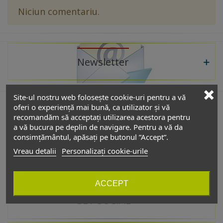
Niciun comentariu.
Newsletter
Site-ul nostru web folosește cookie-uri pentru a vă
oferi o experiență mai bună, ca utilizator și vă
recomandăm să acceptați utilizarea acestora pentru
De interes
a vă bucura pe deplin de navigare. Pentru a vă da
consimțământul, apăsați pe butonul ”Accept”.
Vreau detalii
Personalizați cookie-urile
Catalog
ACCEPT
GET SOCIAL