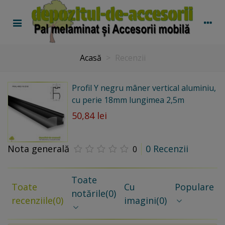
Acasă
>
Recenzii
Profil Y negru mâner vertical aluminiu,
cu perie 18mm lungimea 2,5m
50,84 lei
Nota generală
0 Recenzii
0
Toate
Toate
Cu
Populare
notările
(0)
recenziile
(0)
imagini
(0)