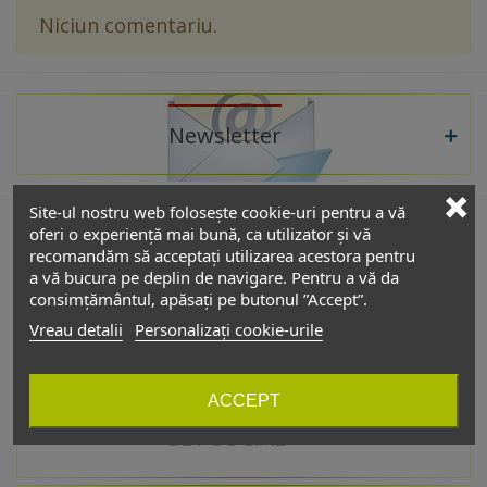
Niciun comentariu.
Newsletter
Site-ul nostru web folosește cookie-uri pentru a vă
oferi o experiență mai bună, ca utilizator și vă
recomandăm să acceptați utilizarea acestora pentru
De interes
a vă bucura pe deplin de navigare. Pentru a vă da
consimțământul, apăsați pe butonul ”Accept”.
Vreau detalii
Personalizați cookie-urile
Catalog
ACCEPT
GET SOCIAL