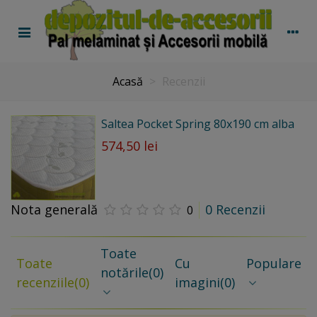
Acasă
>
Recenzii
Saltea Pocket Spring 80x190 cm alba
574,50 lei
Nota generală
0 Recenzii
0
Toate
Toate
Cu
Populare
notările
(0)
recenziile
(0)
imagini
(0)