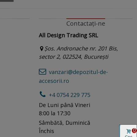
Contactați-ne
All Design Trading SRL
Șos. Andronache nr. 201 Bis,
sector 2, 022524, București
vanzari@depozitul-de-
accesorii.ro
+4 0754 229 775
De Luni până Vineri
8:00 la 17:30
Sâmbătă, Duminică
0
Închis
Coș