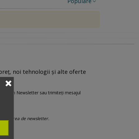
Populare
reț, noi tehnologii și alte oferte
are” din Newsletter sau trimiteți mesajul
 trimiterea de newsletter.