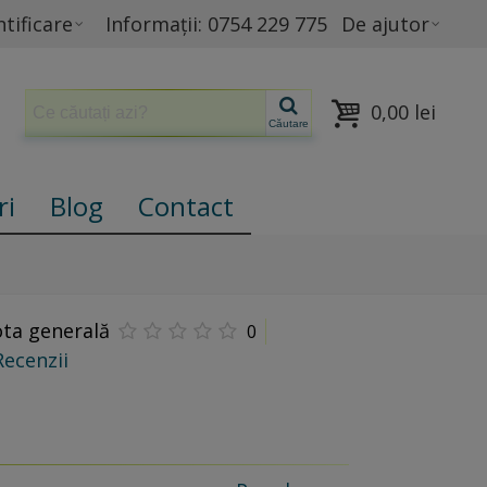
tificare
Informații: 0754 229 775
De ajutor
0,00 lei
Căutare
ri
Blog
Contact
ta generală
0
Recenzii