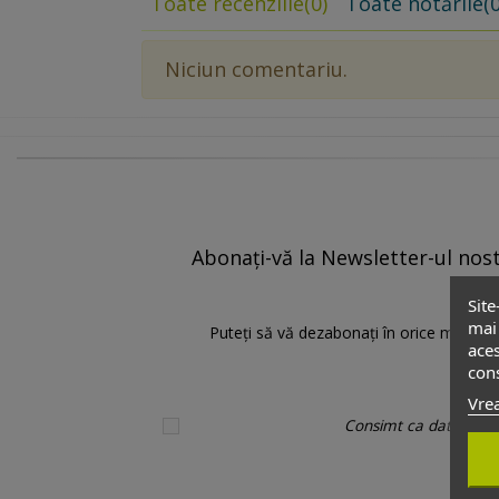
Toate recenziile
(0)
Toate notările
(0
Niciun comentariu.
Abonați-vă la Newsletter-ul nostr
Site
mai 
Puteți să vă dezabonați în orice moment.
aces
cons
Vrea
Consimt ca datele pers