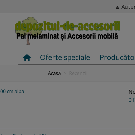
Auten
Oferte speciale
Producăto
Acasă
>
Recenzii
200 cm alba
No
0 