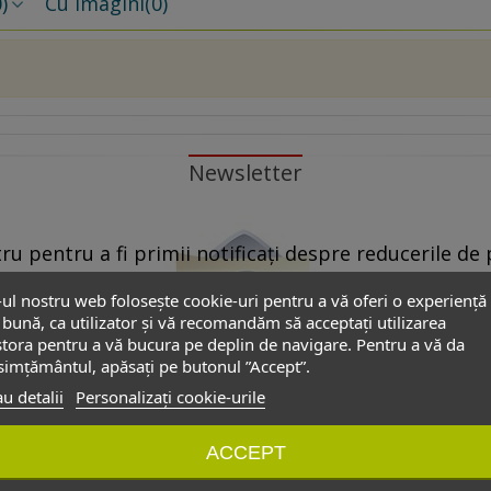
)
Cu imagini
(0)
Newsletter
u pentru a fi primii notificați despre reducerile de p
propuse de partenerii noștri.
-ul nostru web folosește cookie-uri pentru a vă oferi o experiență
bună, ca utilizator și vă recomandăm să acceptați utilizarea
 Pentru aceasta este suficient să dați ”click” pe oricare link ”Dezabon
tora pentru a vă bucura pe deplin de navigare. Pentru a vă da
”dezabonare” din formularul de contact.
imțământul, apăsați pe butonul ”Accept”.
u detalii
Personalizați cookie-urile
onale introduse în acest formular să poată fi folosite exclusiv pentru
ACCEPT