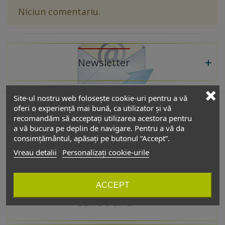
Niciun comentariu.
Newsletter
Site-ul nostru web folosește cookie-uri pentru a vă
oferi o experiență mai bună, ca utilizator și vă
recomandăm să acceptați utilizarea acestora pentru
De interes
a vă bucura pe deplin de navigare. Pentru a vă da
consimțământul, apăsați pe butonul ”Accept”.
Vreau detalii
Personalizați cookie-urile
Catalog
ACCEPT
GET SOCIAL