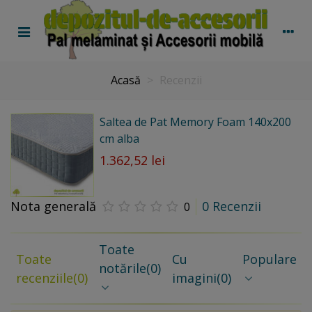
Acasă
>
Recenzii
Saltea de Pat Memory Foam 140x200
cm alba
1.362,52 lei
Nota generală
0 Recenzii
0
Toate
Toate
Cu
Populare
notările
(0)
recenziile
(0)
imagini
(0)