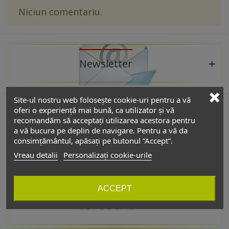
Niciun comentariu.
Newsletter
Site-ul nostru web folosește cookie-uri pentru a vă
oferi o experiență mai bună, ca utilizator și vă
recomandăm să acceptați utilizarea acestora pentru
De interes
a vă bucura pe deplin de navigare. Pentru a vă da
consimțământul, apăsați pe butonul ”Accept”.
Vreau detalii
Personalizați cookie-urile
Catalog
ACCEPT
GET SOCIAL