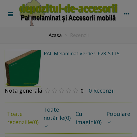
Acasă
>
Recenzii
PAL Melaminat Verde U628-ST15
Nota generală
0 Recenzii
0
Toate
Toate
Cu
Populare
notările
(0)
recenziile
(0)
imagini
(0)