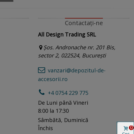
Contactați-ne
All Design Trading SRL
Șos. Andronache nr. 201 Bis,
sector 2, 022524, București
vanzari@depozitul-de-
accesorii.ro
+4 0754 229 775
De Luni până Vineri
8:00 la 17:30
Sâmbătă, Duminică
0
Închis
Coș