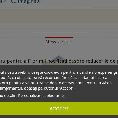
)
Cu imagini
(0)
Newsletter
u pentru a fi primii notificați despre reducerile de p
propuse de partenerii noștri.
-ul nostru web folosește cookie-uri pentru a vă oferi o experiență
bună, ca utilizator și vă recomandăm să acceptați utilizarea
 Pentru aceasta este suficient să dați ”click” pe oricare link ”Dezabon
tora pentru a vă bucura pe deplin de navigare. Pentru a vă da
”dezabonare” din formularul de contact.
imțământul, apăsați pe butonul ”Accept”.
u detalii
Personalizați cookie-urile
onale introduse în acest formular să poată fi folosite exclusiv pentru
ACCEPT