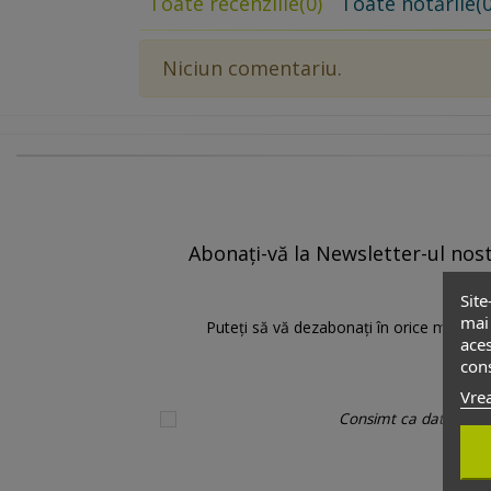
Toate recenziile
(0)
Toate notările
(0
Niciun comentariu.
Abonați-vă la Newsletter-ul nostr
Site
mai 
Puteți să vă dezabonați în orice moment.
aces
cons
Vrea
Consimt ca datele pers