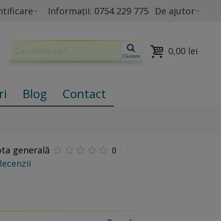
tificare
Informații: 0754 229 775
De ajutor
0,00 lei
Căutare
ri
Blog
Contact
ta generală
0
Recenzii