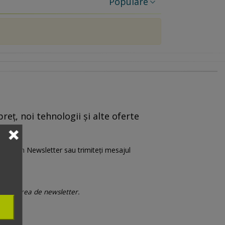
Populare
reț, noi tehnologii și alte oferte
are” din Newsletter sau trimiteți mesajul
 trimiterea de newsletter.