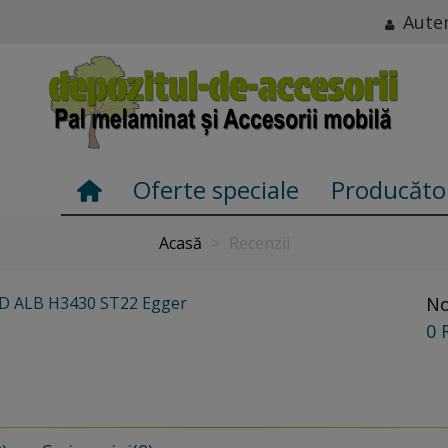
Auten
Oferte speciale
Producăto
Acasă
>
Recenzii
D ALB H3430 ST22 Egger
No
0 