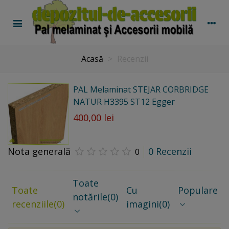
Acasă
>
Recenzii
PAL Melaminat STEJAR CORBRIDGE
NATUR H3395 ST12 Egger
400,00 lei
Nota generală
0 Recenzii
0
Toate
Toate
Cu
Populare
notările
(0)
recenziile
(0)
imagini
(0)