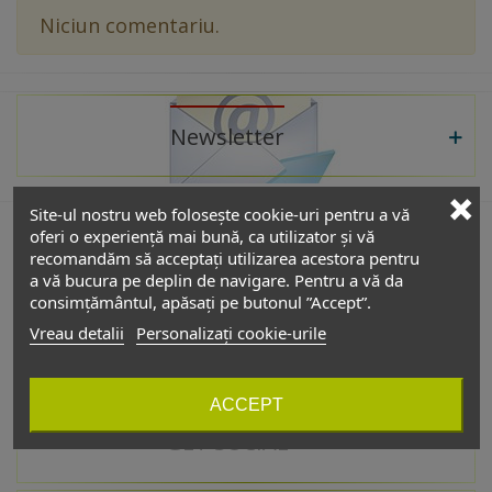
Niciun comentariu.
Newsletter
Site-ul nostru web folosește cookie-uri pentru a vă
oferi o experiență mai bună, ca utilizator și vă
recomandăm să acceptați utilizarea acestora pentru
De interes
a vă bucura pe deplin de navigare. Pentru a vă da
consimțământul, apăsați pe butonul ”Accept”.
Vreau detalii
Personalizați cookie-urile
Catalog
ACCEPT
GET SOCIAL