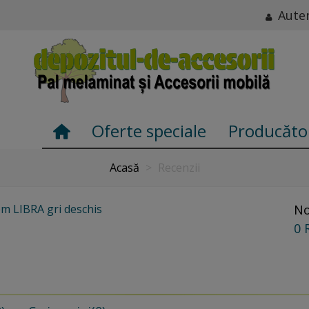
Auten
Oferte speciale
Producăto
Acasă
>
Recenzii
em LIBRA gri deschis
No
0 