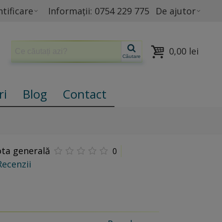
tificare
Informații: 0754 229 775
De ajutor
0,00 lei
Căutare
ri
Blog
Contact
ta generală
0
Recenzii