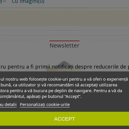
)
Cu imagini
(0)
Newsletter
u pentru a fi primii notificați despre reducerile de p
propuse de partenerii noștri.
-ul nostru web folosește cookie-uri pentru a vă oferi o experiență
bună, ca utilizator și vă recomandăm să acceptați utilizarea
 Pentru aceasta este suficient să dați ”click” pe oricare link ”Dezabon
tora pentru a vă bucura pe deplin de navigare. Pentru a vă da
”dezabonare” din formularul de contact.
imțământul, apăsați pe butonul ”Accept”.
u detalii
Personalizați cookie-urile
onale introduse în acest formular să poată fi folosite exclusiv pentru
ACCEPT