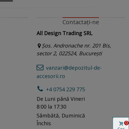
Contactați-ne
All Design Trading SRL
Șos. Andronache nr. 201 Bis,
sector 2, 022524, București
vanzari@depozitul-de-
accesorii.ro
+4 0754 229 775
De Luni până Vineri
8:00 la 17:30
Sâmbătă, Duminică
0
Închis
Coș