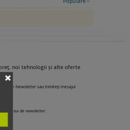
Populare
reț, noi tehnologii și alte oferte
are” din Newsletter sau trimiteți mesajul
 trimiterea de newsletter.