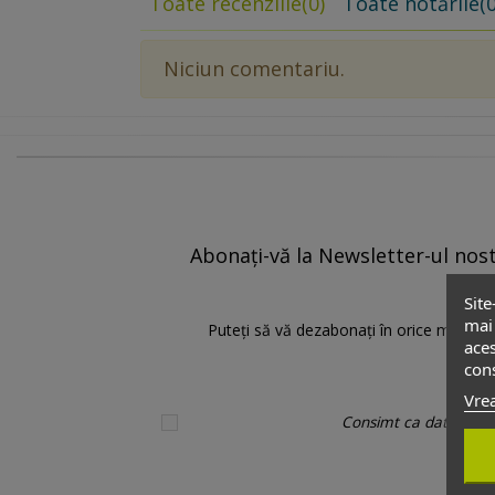
Toate recenziile
(0)
Toate notările
(0
Niciun comentariu.
Abonați-vă la Newsletter-ul nostr
Site
mai 
Puteți să vă dezabonați în orice moment.
aces
cons
Vrea
Consimt ca datele pers