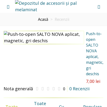
Acasă
>
Recenzii
Push-to-
open
SALTO
NOVA
aplicat,
magnetic,
gri
deschis
7,00 lei
Nota generală
0 Recenzii
0
Toate
Toate
Cu
Populare