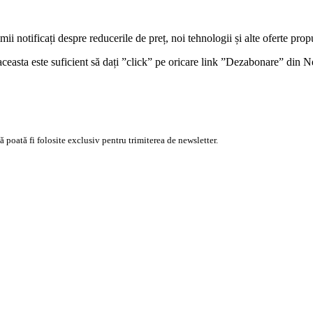
ii notificați despre reducerile de preț, noi tehnologii și alte oferte prop
ceasta este suficient să dați ”click” pe oricare link ”Dezabonare” din N
 poată fi folosite exclusiv pentru trimiterea de newsletter.