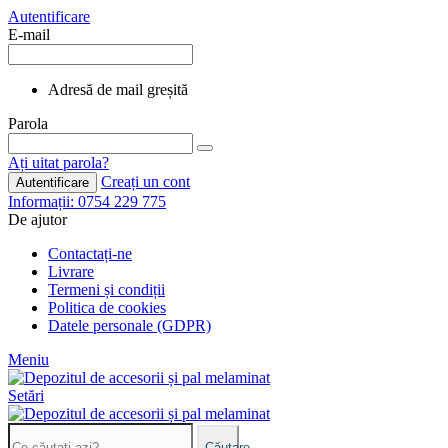
Autentificare
E-mail
Adresă de mail greșită
Parola
Ați uitat parola?
Creați un cont
Autentificare
Informații: 0754 229 775
De ajutor
Contactați-ne
Livrare
Termeni și condiții
Politica de cookies
Datele personale (GDPR)
Meniu
Setări
Căutare