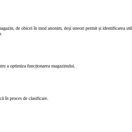
magazin, de obicei în mod anonim, deși uneori permit și identificarea uti
n.
ntru a optimiza funcționarea magazinului.
ă în proces de clasificare.