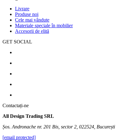
Livrare
Produse noi
Cele mai vândute
Materiale speciale în mobilier
Accesorii de elită
GET SOCIAL
Contactați-ne
All Design Trading SRL
Șos. Andronache nr. 201 Bis, sector 2, 022524, București
[email protected]