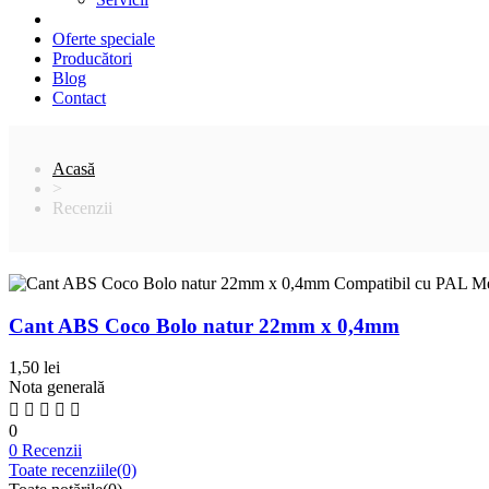
Oferte speciale
Producători
Blog
Contact
Acasă
>
Recenzii
Cant ABS Coco Bolo natur 22mm x 0,4mm
1,50 lei
Nota generală
0
0 Recenzii
Toate recenziile
(0)