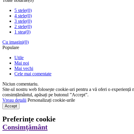
Toate notările
(0)
5 stele
(0)
4 stele
(0)
3 stele
(0)
2 stele
(0)
1 stea
(0)
Cu imagini
(0)
Populare
Utile
Mai noi
Mai vechi
Cele mai comentate
Niciun comentariu.
Site-ul nostru web folosește cookie-uri pentru a vă oferi o experiență 
consimțământul, apăsați pe butonul ”Accept”.
Vreau detalii
Personalizați cookie-urile
Accept
Preferințe cookie
Consimţământ