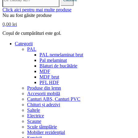
Click aici pentru mai multe produse
Nu au fost găsite produse
0,00 lei
Coșul de cumpărături este gol.
Categorii
PAL
PAL nemelaminat brut
Pal melaminat
Blaturi de bucătărie
MDF
MDF brut
PFL HDF
Produse din lemn
Accesorii mobilă
Canturi ABS, Canturi PVC
Chituri și adezivi
Saltele
Electrice
Scaune
Scule tâmplărie
Mobilier rezidențial
Servicii