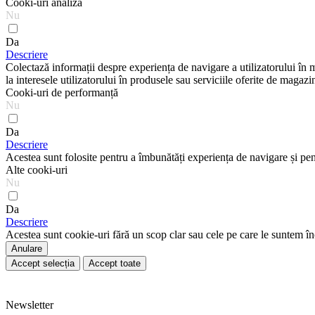
Cooki-uri analiză
Nu
Da
Descriere
Colectază informații despre experiența de navigare a utilizatorului în 
la interesele utilizatorului în produsele sau serviciile oferite de magazi
Cooki-uri de performanță
Nu
Da
Descriere
Acestea sunt folosite pentru a îmbunătăți experiența de navigare și pe
Alte cooki-uri
Nu
Da
Descriere
Acestea sunt cookie-uri fără un scop clar sau cele pe care le suntem înc
Anulare
Accept selecția
Accept toate
Newsletter