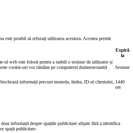
u este posibil să refuzați utilizarea acestora. Acestea permit
Expiră
la
ul web este folosit pentru a stabili o sesiune de utilizator și
 Aceste cookie-uri vor rămâne pe computerul dumneavoastră
Sesiune
. Stochează informații precum moneda, limba, ID-ul clientului,
1440
ore
oar informații despre spațiile publicitare afișate fără a identifica
r spații publicitare.