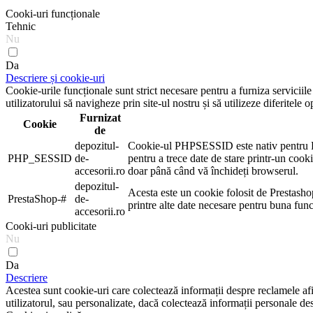
Cooki-uri funcționale
Tehnic
Nu
Da
Descriere și cookie-uri
Cookie-urile funcționale sunt strict necesare pentru a furniza serviciil
utilizatorului să navigheze prin site-ul nostru și să utilizeze diferitele o
Furnizat
Cookie
de
depozitul-
Cookie-ul PHPSESSID este nativ pentru PHP ș
PHP_SESSID
de-
pentru a trece date de stare printr-un co
accesorii.ro
doar până când vă închideți browserul.
depozitul-
Acesta este un cookie folosit de Prestasho
PrestaShop-#
de-
printre alte date necesare pentru buna fun
accesorii.ro
Cooki-uri publicitate
Nu
Da
Descriere
Acestea sunt cookie-uri care colectează informații despre reclamele afișa
utilizatorul, sau personalizate, dacă colectează informații personale des