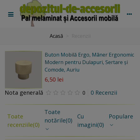
Acasă
>
Recenzii
Buton Mobilă Ergo, Mâner Ergonomic
Modern pentru Dulapuri, Sertare și
Comode, Auriu
6,50 lei
Nota generală
0 Recenzii
0
Toate
Toate
Cu
Populare
notările
(0)
recenziile
(0)
imagini
(0)