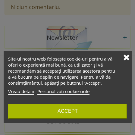
Niciun comentariu.
Newsletter
Site-ul nostru web folosește cookie-uri pentru a vă
oferi o experiență mai bună, ca utilizator și vă
recomandăm să acceptați utilizarea acestora pentru
De interes
a vă bucura pe deplin de navigare. Pentru a vă da
consimțământul, apăsați pe butonul ”Accept”.
Vreau detalii
Personalizați cookie-urile
Catalog
ACCEPT
GET SOCIAL