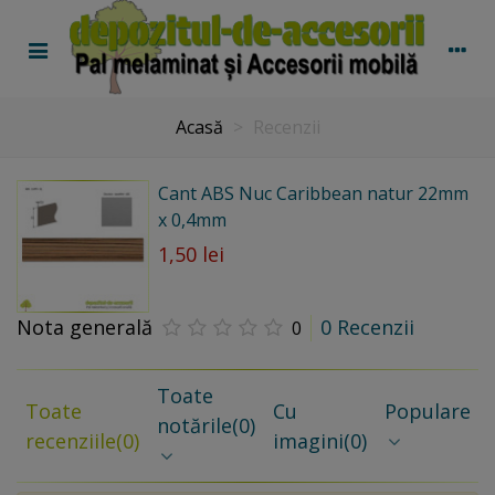
Acasă
>
Recenzii
Cant ABS Nuc Caribbean natur 22mm
x 0,4mm
1,50 lei
Nota generală
0 Recenzii
0
Toate
Toate
Cu
Populare
notările
(0)
recenziile
(0)
imagini
(0)