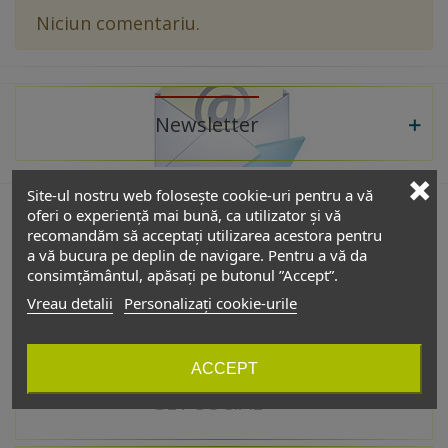
Niciun comentariu.
Newsletter
Site-ul nostru web folosește cookie-uri pentru a vă
oferi o experiență mai bună, ca utilizator și vă
recomandăm să acceptați utilizarea acestora pentru
De interes
a vă bucura pe deplin de navigare. Pentru a vă da
consimțământul, apăsați pe butonul ”Accept”.
Vreau detalii
Personalizați cookie-urile
Catalog
ACCEPT
GET SOCIAL