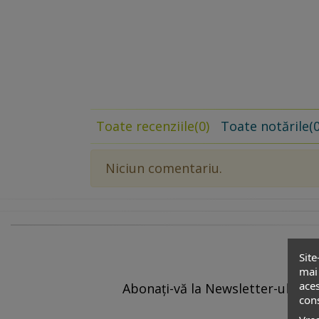
Toate recenziile
(0)
Toate notările
(0
Niciun comentariu.
Site
mai 
aces
Abonați-vă la Newsletter-ul nostr
cons