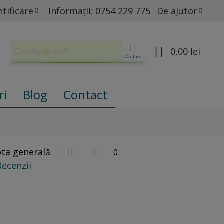
tificare
Informații: 0754 229 775
De ajutor
0,00 lei
Căutare
ri
Blog
Contact
ta generală
0
Recenzii