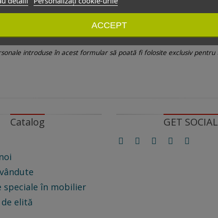
u detalii
Personalizați cookie-urile
 Pentru aceasta este suficient să dați ”click” pe oricare link ”Dezabon
”dezabonare” din formularul de contact.
ACCEPT
onale introduse în acest formular să poată fi folosite exclusiv pentru
Catalog
GET SOCIAL
noi
 vândute
 speciale în mobilier
 de elită