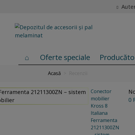
Auten
Oferte speciale
Producăto
Acasă
>
Recenzii
Conector
No
mobilier
0 
Kross 8
Italiana
Ferramenta
21211300ZN
– sistem