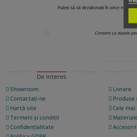
Vrea
Puteți să vă dezabonați în orice moment.
Consimt ca datele pers
De interes
Showroom
Livrare
Contactați-ne
Produse 
Hartă site
Cele mai
Termeni și condiții
Materiale
Confidențialitate
Accesorii
Politica GDPR