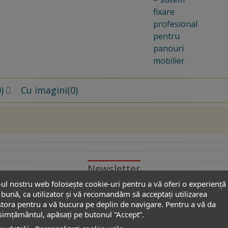
fixare
profesional
pentru
panouri
mobilier
)
Cu imagini
(0)
Newsletter
-ul nostru web folosește cookie-uri pentru a vă oferi o experiență
bună, ca utilizator și vă recomandăm să acceptați utilizarea
tora pentru a vă bucura pe deplin de navigare. Pentru a vă da
u pentru a fi primii notificați despre reducerile de p
imțământul, apăsați pe butonul ”Accept”.
propuse de partenerii noștri.