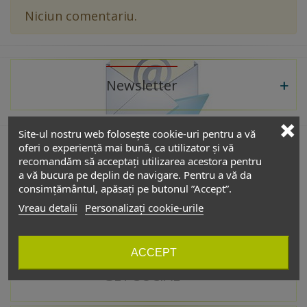
Niciun comentariu.
Newsletter
Site-ul nostru web folosește cookie-uri pentru a vă
oferi o experiență mai bună, ca utilizator și vă
recomandăm să acceptați utilizarea acestora pentru
De interes
a vă bucura pe deplin de navigare. Pentru a vă da
consimțământul, apăsați pe butonul ”Accept”.
Vreau detalii
Personalizați cookie-urile
Catalog
ACCEPT
GET SOCIAL