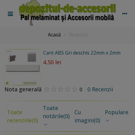
Acasă
>
Recenzii
Cant ABS Gri deschis 22mm x 2mm
4,50 lei
Nota generală
0 Recenzii
0
Toate
Toate
Cu
Populare
notările
(0)
recenziile
(0)
imagini
(0)