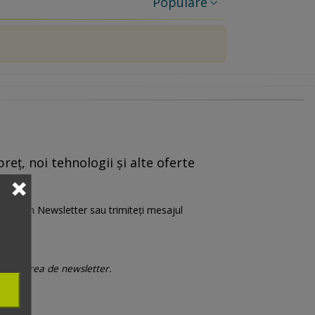
Populare
reț, noi tehnologii și alte oferte
are” din Newsletter sau trimiteți mesajul
 trimiterea de newsletter.