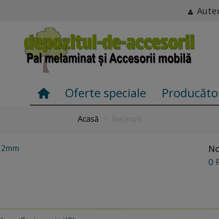
Auten
Oferte speciale
Producăto
Acasă
>
Recenzii
x 2mm
No
0 