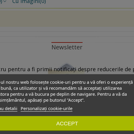
)
Cu imagini
(0)
Newsletter
u pentru a fi primii notificați despre reducerile de p
propuse de partenerii noștri.
-ul nostru web folosește cookie-uri pentru a vă oferi o experiență
bună, ca utilizator și vă recomandăm să acceptați utilizarea
 Pentru aceasta este suficient să dați ”click” pe oricare link ”Dezabon
tora pentru a vă bucura pe deplin de navigare. Pentru a vă da
”dezabonare” din formularul de contact.
imțământul, apăsați pe butonul ”Accept”.
u detalii
Personalizați cookie-urile
onale introduse în acest formular să poată fi folosite exclusiv pentru
ACCEPT