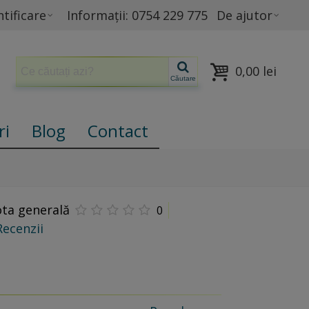
tificare
Informații: 0754 229 775
De ajutor
0,00 lei
Căutare
ri
Blog
Contact
ta generală
0
Recenzii