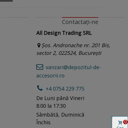
Contactați-ne
All Design Trading SRL
Șos. Andronache nr. 201 Bis,
sector 2, 022524, București
vanzari@depozitul-de-
accesorii.ro
+4 0754 229 775
De Luni până Vineri
8:00 la 17:30
Sâmbătă, Duminică
0
Închis
Coș