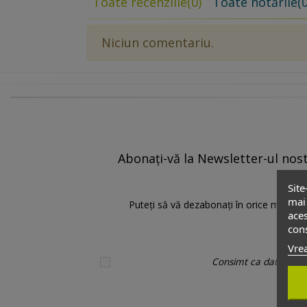
Toate recenziile
(0)
Toate notările
(0
Niciun comentariu.
Abonați-vă la Newsletter-ul nostr
Site
mai 
Puteți să vă dezabonați în orice moment.
aces
cons
Vrea
Consimt ca datele pers