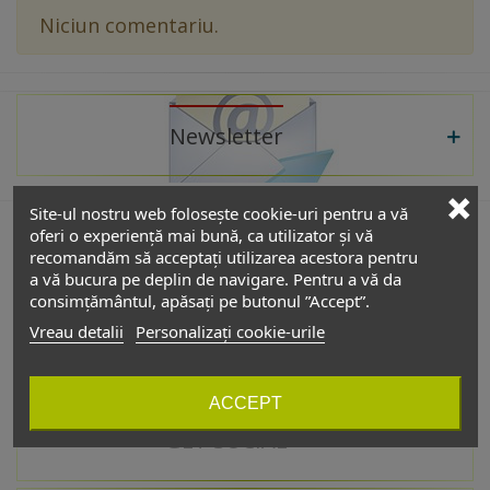
Niciun comentariu.
Newsletter
Site-ul nostru web folosește cookie-uri pentru a vă
oferi o experiență mai bună, ca utilizator și vă
recomandăm să acceptați utilizarea acestora pentru
De interes
a vă bucura pe deplin de navigare. Pentru a vă da
consimțământul, apăsați pe butonul ”Accept”.
Vreau detalii
Personalizați cookie-urile
Catalog
ACCEPT
GET SOCIAL