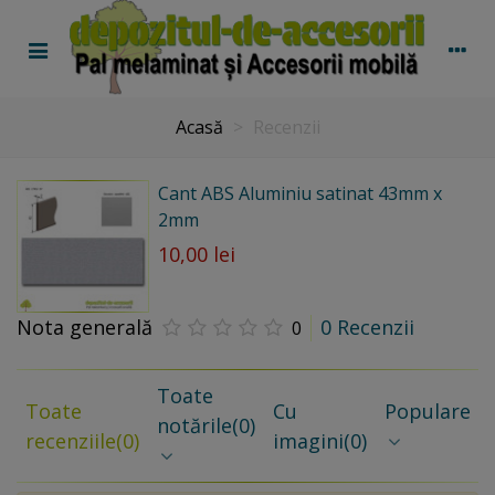
Acasă
>
Recenzii
Cant ABS Aluminiu satinat 43mm x
2mm
10,00 lei
Nota generală
0 Recenzii
0
Toate
Toate
Cu
Populare
notările
(0)
recenziile
(0)
imagini
(0)