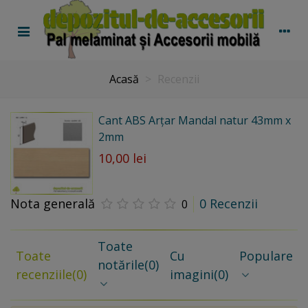
Acasă
>
Recenzii
Cant ABS Arțar Mandal natur 43mm x
2mm
10,00 lei
Nota generală
0 Recenzii
0
Toate
Toate
Cu
Populare
notările
(0)
recenziile
(0)
imagini
(0)