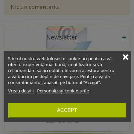
Niciun comentariu.
Newsletter
Site-ul nostru web folosește cookie-uri pentru a vă
oferi o experiență mai bună, ca utilizator și vă
recomandăm să acceptați utilizarea acestora pentru
De interes
a vă bucura pe deplin de navigare. Pentru a vă da
consimțământul, apăsați pe butonul ”Accept”.
Vreau detalii
Personalizați cookie-urile
Catalog
ACCEPT
GET SOCIAL