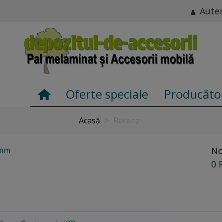
Auten
Oferte speciale
Producăto
Acasă
>
Recenzii
2mm
No
0 