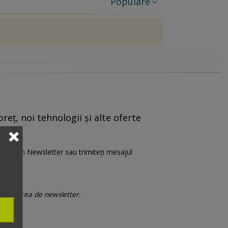
Populare
reț, noi tehnologii și alte oferte
are” din Newsletter sau trimiteți mesajul
 trimiterea de newsletter.