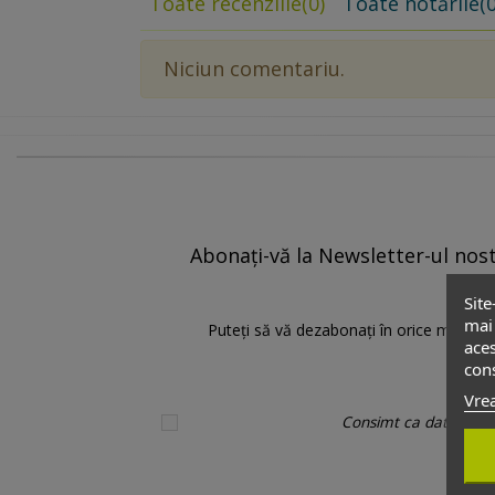
Toate recenziile
(0)
Toate notările
(0
Niciun comentariu.
Abonați-vă la Newsletter-ul nostr
Site
mai 
Puteți să vă dezabonați în orice moment.
aces
cons
Vrea
Consimt ca datele pers