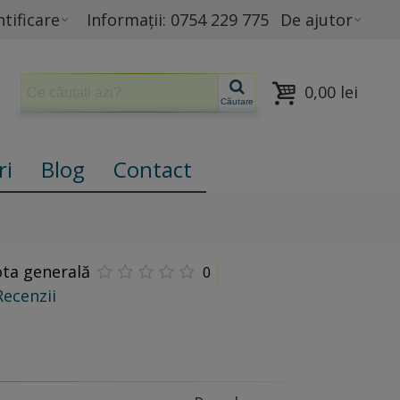
tificare
Informații: 0754 229 775
De ajutor
0,00 lei
Căutare
ri
Blog
Contact
ta generală
0
Recenzii