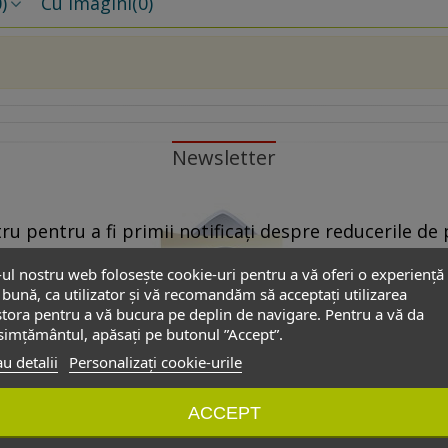
)
Cu imagini
(0)
Newsletter
u pentru a fi primii notificați despre reducerile de p
propuse de partenerii noștri.
-ul nostru web folosește cookie-uri pentru a vă oferi o experiență
bună, ca utilizator și vă recomandăm să acceptați utilizarea
 Pentru aceasta este suficient să dați ”click” pe oricare link ”Dezabon
tora pentru a vă bucura pe deplin de navigare. Pentru a vă da
”dezabonare” din formularul de contact.
imțământul, apăsați pe butonul ”Accept”.
u detalii
Personalizați cookie-urile
onale introduse în acest formular să poată fi folosite exclusiv pentru
ACCEPT