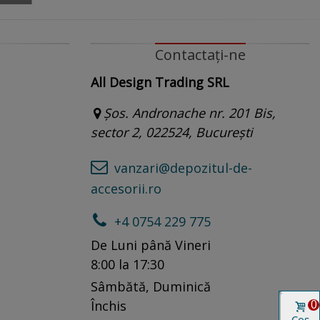
Contactați-ne
All Design Trading SRL
Șos. Andronache nr. 201 Bis,
sector 2, 022524, București
vanzari@depozitul-de-
accesorii.ro
+4 0754 229 775
De Luni până Vineri
8:00 la 17:30
Sâmbătă, Duminică
0
Închis
Coș