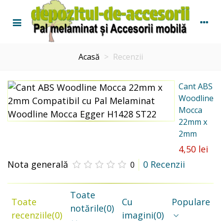
Acasă
>
Recenzii
Cant ABS
Woodline
Mocca
22mm x
2mm
4,50 lei
Nota generală
0 Recenzii
0
Toate
Toate
Cu
Populare
notările
(0)
recenziile
(0)
imagini
(0)