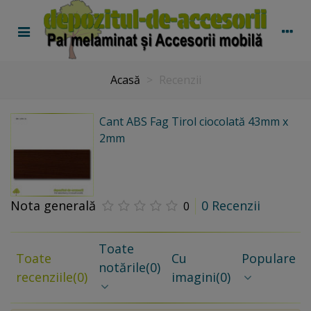
Acasă
>
Recenzii
Cant ABS Fag Tirol ciocolată 43mm x
2mm
Nota generală
0 Recenzii
0
Toate
Toate
Cu
Populare
notările
(0)
recenziile
(0)
imagini
(0)