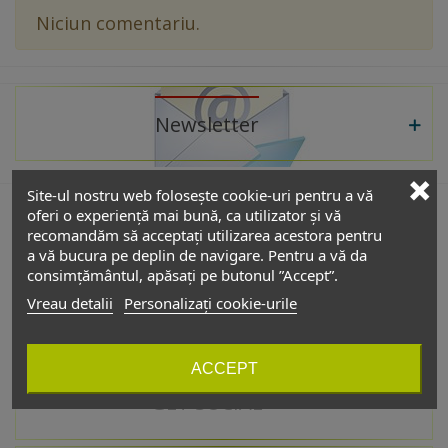
Niciun comentariu.
Newsletter
Site-ul nostru web folosește cookie-uri pentru a vă
oferi o experiență mai bună, ca utilizator și vă
recomandăm să acceptați utilizarea acestora pentru
De interes
a vă bucura pe deplin de navigare. Pentru a vă da
consimțământul, apăsați pe butonul ”Accept”.
Vreau detalii
Personalizați cookie-urile
Catalog
ACCEPT
GET SOCIAL