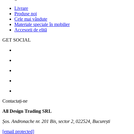
Livrare
Produse noi
Cele mai vândute
Materiale speciale în mobilier
Accesorii de elită
GET SOCIAL
Contactați-ne
All Design Trading SRL
Șos. Andronache nr. 201 Bis, sector 2, 022524, București
[email protected]