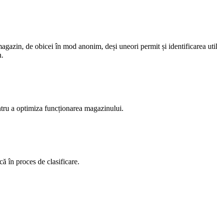
magazin, de obicei în mod anonim, deși uneori permit și identificarea uti
n.
ntru a optimiza funcționarea magazinului.
ă în proces de clasificare.