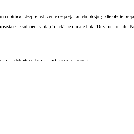
ii notificați despre reducerile de preț, noi tehnologii și alte oferte prop
ceasta este suficient să dați ”click” pe oricare link ”Dezabonare” din N
 poată fi folosite exclusiv pentru trimiterea de newsletter.