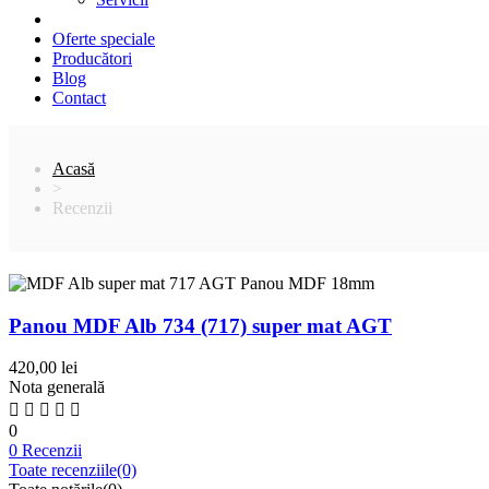
Oferte speciale
Producători
Blog
Contact
Acasă
>
Recenzii
Panou MDF Alb 734 (717) super mat AGT
420,00 lei
Nota generală
0
0 Recenzii
Toate recenziile
(0)