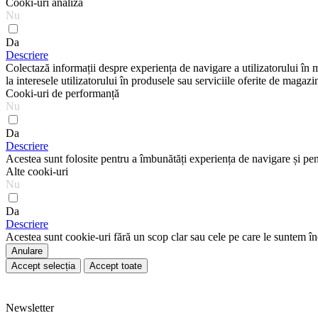
Cooki-uri analiză
Nu
Da
Descriere
Colectază informații despre experiența de navigare a utilizatorului în 
la interesele utilizatorului în produsele sau serviciile oferite de magazi
Cooki-uri de performanță
Nu
Da
Descriere
Acestea sunt folosite pentru a îmbunătăți experiența de navigare și pe
Alte cooki-uri
Nu
Da
Descriere
Acestea sunt cookie-uri fără un scop clar sau cele pe care le suntem înc
Anulare
Accept selecția
Accept toate
Newsletter