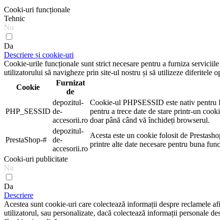
Cooki-uri funcționale
Tehnic
Nu
Da
Descriere și cookie-uri
Cookie-urile funcționale sunt strict necesare pentru a furniza serviciil
utilizatorului să navigheze prin site-ul nostru și să utilizeze diferitele o
Furnizat
Cookie
de
depozitul-
Cookie-ul PHPSESSID este nativ pentru PHP ș
PHP_SESSID
de-
pentru a trece date de stare printr-un co
accesorii.ro
doar până când vă închideți browserul.
depozitul-
Acesta este un cookie folosit de Prestasho
PrestaShop-#
de-
printre alte date necesare pentru buna fun
accesorii.ro
Cooki-uri publicitate
Nu
Da
Descriere
Acestea sunt cookie-uri care colectează informații despre reclamele afișa
utilizatorul, sau personalizate, dacă colectează informații personale des