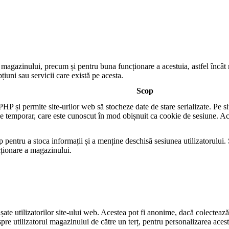
e magazinului, precum și pentru buna funcționare a acestuia, astfel încât n
pțiuni sau servicii care există pe acesta.
Scop
i permite site-urilor web să stocheze date de stare serializate. Pe site-
okie temporar, care este cunoscut în mod obișnuit ca cookie de sesiune.
p pentru a stoca informații și a menține deschisă sesiunea utilizatorului
cționare a magazinului.
te utilizatorilor site-ului web. Acestea pot fi anonime, dacă colectează d
pre utilizatorul magazinului de către un terț, pentru personalizarea acesto