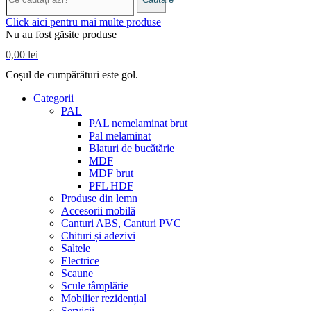
Click aici pentru mai multe produse
Nu au fost găsite produse
0,00 lei
Coșul de cumpărături este gol.
Categorii
PAL
PAL nemelaminat brut
Pal melaminat
Blaturi de bucătărie
MDF
MDF brut
PFL HDF
Produse din lemn
Accesorii mobilă
Canturi ABS, Canturi PVC
Chituri și adezivi
Saltele
Electrice
Scaune
Scule tâmplărie
Mobilier rezidențial
Servicii