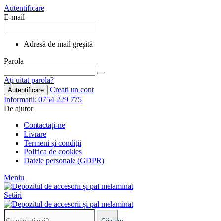
Autentificare
E-mail
Adresă de mail greșită
Parola
Ați uitat parola?
Creați un cont
Autentificare
Informații: 0754 229 775
De ajutor
Contactați-ne
Livrare
Termeni și condiții
Politica de cookies
Datele personale (GDPR)
Meniu
Setări
Căutare