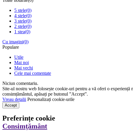
Toate notările
(0)
5 stele
(0)
4 stele
(0)
3 stele
(0)
2 stele
(0)
1 stea
(0)
Cu imagini
(0)
Populare
Utile
Mai noi
Mai vechi
Cele mai comentate
Niciun comentariu.
Site-ul nostru web folosește cookie-uri pentru a vă oferi o experiență 
consimțământul, apăsați pe butonul ”Accept”.
Vreau detalii
Personalizați cookie-urile
Accept
Preferințe cookie
Consimţământ