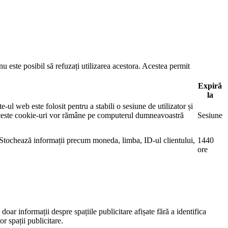
u este posibil să refuzați utilizarea acestora. Acestea permit
Expiră
la
ul web este folosit pentru a stabili o sesiune de utilizator și
 Aceste cookie-uri vor rămâne pe computerul dumneavoastră
Sesiune
. Stochează informații precum moneda, limba, ID-ul clientului,
1440
ore
oar informații despre spațiile publicitare afișate fără a identifica
r spații publicitare.