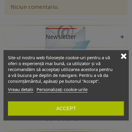
Niciun comentariu.
Newsletter
Site-ul nostru web folosește cookie-uri pentru a vă
oferi o experiență mai bună, ca utilizator și vă
recomandăm să acceptați utilizarea acestora pentru
De interes
a vă bucura pe deplin de navigare. Pentru a vă da
consimțământul, apăsați pe butonul ”Accept”.
Vreau detalii
Personalizați cookie-urile
Catalog
ACCEPT
GET SOCIAL