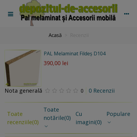
Acasă
>
Recenzii
PAL Melaminat Fildeș D104
390,00 lei
Nota generală
0 Recenzii
0
Toate
Toate
Cu
Populare
notările
(0)
recenziile
(0)
imagini
(0)