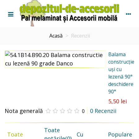
Acasă
>
Recenzii
Balama
construcție
uși cu
lezenă 90°
deschidere
90°
5,50 lei
Nota generală
0 Recenzii
0
Toate
Toate
Cu
Populare
notările
(0)