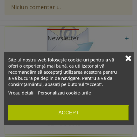
Niciun comentariu.
Newsletter
Site-ul nostru web folosește cookie-uri pentru a vă
oferi o experiență mai bună, ca utilizator și vă
recomandăm să acceptați utilizarea acestora pentru
De interes
a vă bucura pe deplin de navigare. Pentru a vă da
consimțământul, apăsați pe butonul ”Accept”.
Vreau detalii
Personalizați cookie-urile
Catalog
ACCEPT
GET SOCIAL