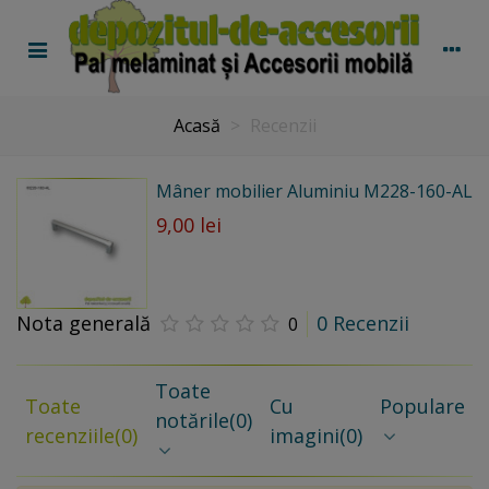
Acasă
>
Recenzii
Mâner mobilier Aluminiu M228-160-AL
9,00 lei
Nota generală
0 Recenzii
0
Toate
Toate
Cu
Populare
notările
(0)
recenziile
(0)
imagini
(0)