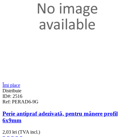
Îmi place
Distribuie
ID#: 2516
Ref: PERAD6-9G
Perie antipraf adezivată, pentru mânere profil
6x9mm
2,03 lei
(TVA incl.)