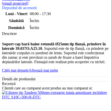
[email protected]
Depozitul de accesorii
Luni - Vineri
08:00 - 17:30
Sâmbătă
Închis
Duminică
Închis
Descriere
Suport cap bară haine rotundă Ø25mm tip flanșă, prindere în
laterale 39.037O.A25.10
. Suportul este de tip flanșă, cu prindere pe
lateralele corpului cu șuruburi de lemn. Suportul este confecționat
din zamac și este prevăzut cu șurub de fixare a barei împotriva
deplasărilor laterale. Finisajul este realizat prin acoperire cu nichel.
Citiți mai departe
Afișează mai puțin
Detalii ale produsului
Recenzii
Clientii care au cumparat acest produs au mai cumparat si: