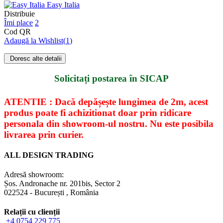
Easy Italia
Distribuie
Îmi place
2
Cod QR
Adaugă la Wishlist
(
1
)
Doresc alte detalii
Solicitați postarea în SICAP
ATENTIE : Dacă depășește lungimea de 2m, acest
produs poate fi achizitionat doar prin ridicare
personala din showroom-ul nostru. Nu este posibila
livrarea prin curier.
ALL DESIGN TRADING
Adresă showroom:
Șos. Andronache nr. 201bis
,
Sector 2
022524
-
București
,
România
Relații cu clienții
+4 0754 229 775