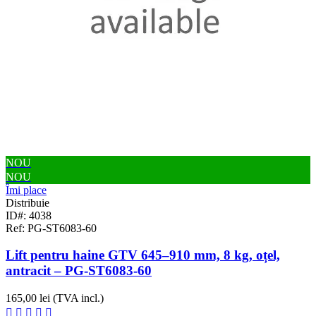
NOU
NOU
Îmi place
Distribuie
ID#: 4038
Ref: PG-ST6083-60
Lift pentru haine GTV 645–910 mm, 8 kg, oțel,
antracit – PG-ST6083-60
165,00 lei
(TVA incl.)