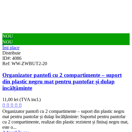
NOU
NOU
Îmi place
Distribuie
ID#: 4086
Ref: WW-ZWBUT2-20
Organizator pantofi cu 2 compartimente – suport
din plastic negru mat pentru pantofar și dulap
încălțăminte
11,00 lei
(TVA incl.)
Organizator pantofi cu 2 compartimente – suport din plastic negru
mat pentru pantofar și dulap încălțăminte: Suportul pentru pantofar
cu 2 compartimente, realizat din plastic rezistent și finisaj negru mat,
este o...