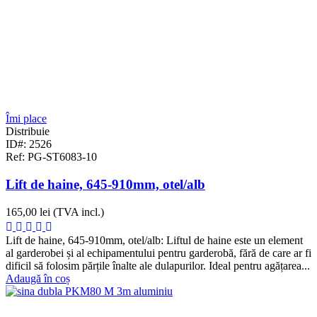
Îmi place
Distribuie
ID#: 2526
Ref: PG-ST6083-10
Lift de haine, 645-910mm, otel/alb
165,00 lei
(TVA incl.)
Lift de haine, 645-910mm, otel/alb: Liftul de haine este un element
al garderobei și al echipamentului pentru garderobă, fără de care ar fi
dificil să folosim părțile înalte ale dulapurilor. Ideal pentru agățarea...
Adaugă în coș