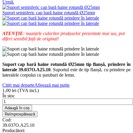
Urmă.
Suport semisferic cap bară haine rotundă Ø25mm
ATENȚIE
: nuanțele culorilor produselor prezentate mai sus, pot
diferi sensibil față de original!
Suport cap bară haine rotundă Ø25mm tip flanșă, prindere în
laterale 39.037O.A25.10
. Suportul este de tip flanșă, cu prindere pe
lateralele corpului cu șuruburi de lemn.
Citiți mai departe
Afișează mai puțin
1,00 lei
(TVA incl.)
În stoc
Adaugă în coș
Cod:
39.037O.A25.10
Producători: