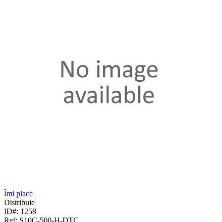
Îmi place
Distribuie
ID#: 1258
Ref: S10C-500-H-DTC