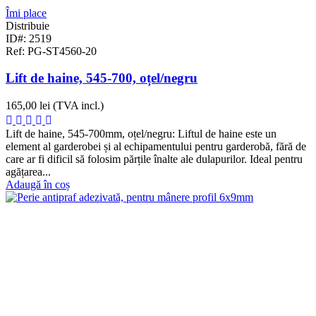
Îmi place
Distribuie
ID#: 2519
Ref: PG-ST4560-20
Lift de haine, 545-700, oțel/negru
165,00 lei
(TVA incl.)
Lift de haine, 545-700mm, oțel/negru: Liftul de haine este un
element al garderobei și al echipamentului pentru garderobă, fără de
care ar fi dificil să folosim părțile înalte ale dulapurilor. Ideal pentru
agățarea...
Adaugă în coș