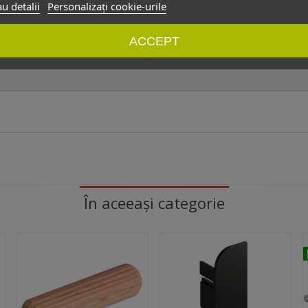
u detalii
Personalizați cookie-urile
er de birou, unități de depozitare mari, dressing-uri 
ACCEPT
nta, brand recunoscut pentru inovație și fiabilitate 
În aceeași categorie