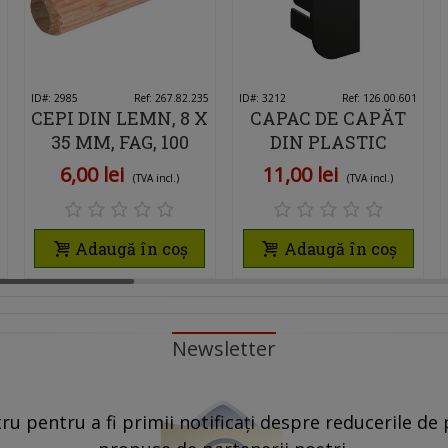
0
ID#: 2985
Îmi place
Ref: 267.82.235
ID#: 3212
Îmi place
Ref: 126.00.601
CEPI DIN LEMN, 8 X
CAPAC DE CAPĂT
35 MM, FAG, 100
DIN PLASTIC
BUCATI
PENTRU MÂNER
6,00 lei
11,00 lei
(TVA incl.)
(TVA incl.)
ORIZONTAL TIP C
HÄFELE
Adaugă în coș
Adaugă în coș
Newsletter
u pentru a fi primii notificați despre reducerile de p