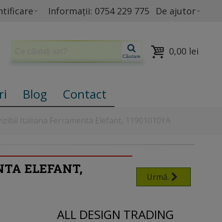
tificare
Informații: 0754 229 775
De ajutor
0,00 lei
Căutare
ri
Blog
Contact
izibil Italiana Ferramenta Elefant, 11901010YA
NTA ELEFANT,
Urmă.
ALL DESIGN TRADING