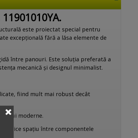
t, 11901010YA.
ructurală este proiectat special pentru
tate excepțională fără a lăsa elemente de
dă între panouri. Este soluția preferată a
stența mecanică și designul minimalist.
icate, fiind mult mai robust decât
lierului moderne.
ând orice spațiu între componentele