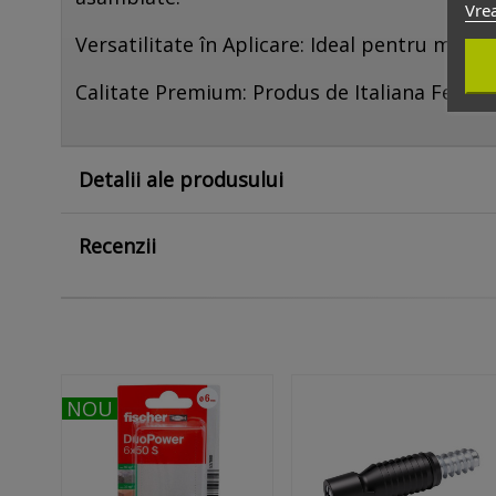
Vrea
Versatilitate în Aplicare: Ideal pentru mobili
Calitate Premium: Produs de Italiana Ferrame
Detalii ale produsului
Recenzii
NOU
NOU