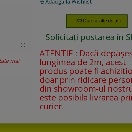
Adaugă la Wishlist
Doresc alte detalii
Solicitați postarea în 
ATENTIE : Dacă depășe
lungimea de 2m, acest
tate mai
produs poate fi achiziti
doar prin ridicare perso
din showroom-ul nostr
este posibila livrarea pri
curier.