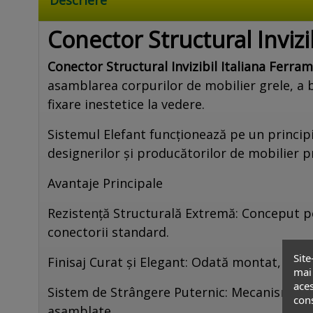
Conector Structural Inviz
Conector Structural Invizibil Italiana Ferr
asamblarea corpurilor de mobilier grele, a b
fixare inestetice la vedere.
Sistemul Elefant funcționează pe un principi
designerilor și producătorilor de mobilier 
Avantaje Principale
Rezistență Structurală Extremă: Conceput pe
conectorii standard.
Site
Finisaj Curat și Elegant: Odată montat, sist
mai 
aces
Sistem de Strângere Puternic: Mecanismul i
cons
asamblate.