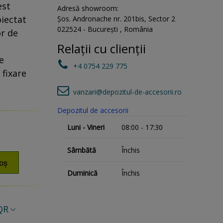
est
Adresă showroom:
oiectat
Șos. Andronache nr. 201bis
,
Sector 2
022524
-
București
,
România
r de
Relații cu clienții
e
+4 0754 229 775
 fixare
vanzari@depozitul-de-accesorii.ro
Depozitul de accesorii
Luni - Vineri
08:00 - 17:30
Sâmbătă
Închis
oș
Duminică
Închis
QR