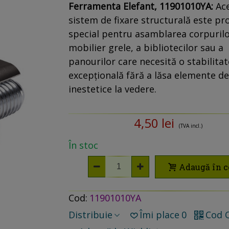
Ferramenta Elefant, 11901010YA:
Ac
sistem de fixare structurală este pr
special pentru asamblarea corpurilo
mobilier grele, a bibliotecilor sau a
panourilor care necesită o stabilitat
excepțională fără a lăsa elemente de
inestetice la vedere.
4,50 lei
(TVA incl.)
În stoc
Adaugă în c
Cod:
11901010YA
Distribuie
Îmi place
0
Cod 