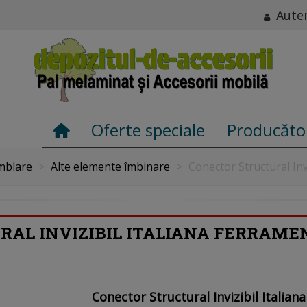
Auten
Oferte speciale
Producăto
mblare
>
Alte elemente îmbinare
>
Conector Structural Inv
AL INVIZIBIL ITALIANA FERRAME
Conector Structural Invizibil Italiana