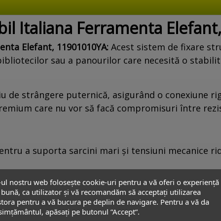
ibil Italiana Ferramenta Elefan
amenta Elefant, 11901010YA:
Acest sistem de fixare st
ibliotecilor sau a panourilor care necesită o stabili
u de strângere puternică, asigurând o conexiune rigi
premium care nu vor să facă compromisuri între rezi
ntru a suporta sarcini mari și tensiuni mecanice rid
-ul nostru web folosește cookie-uri pentru a vă oferi o experiență
emul rămâne discret, păstrând liniile fluide ale mobi
bună, ca utilizator și vă recomandăm să acceptați utilizarea
tora pentru a vă bucura pe deplin de navigare. Pentru a vă da
ntern permite o tragere fermă a panourilor, elimin
imțământul, apăsați pe butonul ”Accept”.