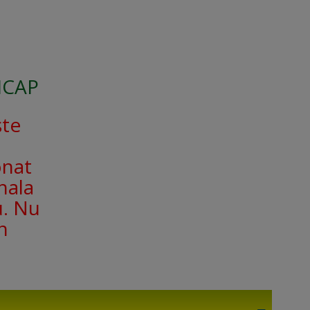
SICAP
ște
onat
nala
u. Nu
n