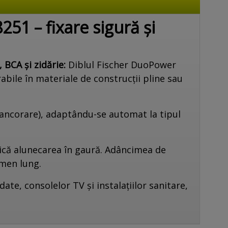
51 – fixare sigură și
 BCA și zidărie:
Diblul Fischer DuoPower
bile în materiale de construcții pline sau
i ancorare), adaptându-se automat la tipul
edică alunecarea în gaură. Adâncimea de
rmen lung.
ate, consolelor TV și instalațiilor sanitare,