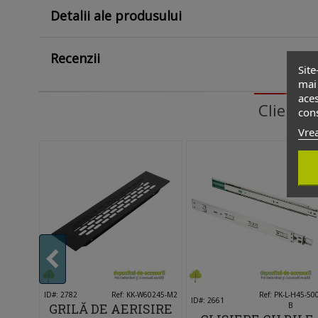
Detalii ale produsului
Recenzii
Site
mai 
aces
Clienti
cons
Vrea
240.54.01
ID#: 2782
Îmi place
Ref: KK-W60245-M2
Îmi place
Ref: PK-L-H45-50
ID#: 2661
LICĂ
GRILĂ DE AERISIRE
B