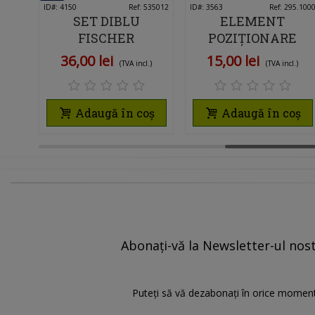
1010YA
ID#: 4150
Îmi place
Ref: 535012
ID#: 3563
Îmi place
Ref: 295.100
SET DIBLU
ELEMENT
L
FISCHER
POZIȚIONARE
DUOPOWER 5X25
FRONT SERTAR
36,00 lei
15,00 lei
)
(TVA incl.)
(TVA incl.)
MM CU CÂRLIG
BLUM 295.1000,
A
ROTUND, 8 BUCĂȚI
REGLAJ ȘI FIXARE
MOBILIER, 10
oș
Adaugă în coș
Adaugă în coș
BUCATI
Abonați-vă la Newsletter-ul nostr
Puteți să vă dezabonați în orice moment.