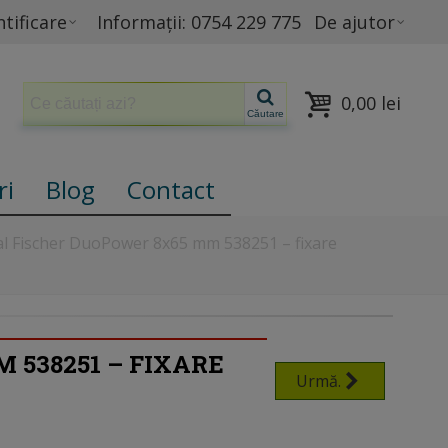
tificare
Informații: 0754 229 775
De ajutor
0,00 lei
Căutare
ri
Blog
Contact
sal Fischer DuoPower 8x65 mm 538251 – fixare
 538251 – FIXARE
Urmă.