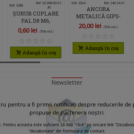
0
Îmi place
Ref: SZ-008-00-01-
ID#: 3564
Îmi place
Ref: 240.54.01
ID#: 3286
AT
ANCORA
ȘURUB CUPLARE
METALICĂ GIPS-
PAL D8 M6,
CARTON TIP A
20,00 lei
LUNGIME 29 MM,
(TVA incl.)
0,60 lei
M5X58 ZINCATĂ
(TVA incl.)
FINISAJ CROM
ALB 20 BUCĂȚI,
FIXARE
Adaugă în coș
PROFESIONALĂ
Adaugă în coș
PEREȚI RIGIPS
Newsletter
u pentru a fi primii notificați despre reducerile de p
propuse de partenerii noștri.
 Pentru aceasta este suficient să dați ”click” pe oricare link ”Dezabon
”dezabonare” din formularul de contact.