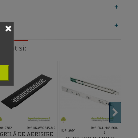
arat si:
NOU
NOU
D#: 2782
Îmi place
Ref: KK-W60245-M2
Îmi place
Ref: PK-L-H45-500-
ID#: 384
ID#: 2661
GRILĂ DE AERISIRE
B
GR