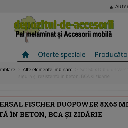
Auten
Oferte speciale
Producăto
amblare
>
Alte elemente îmbinare
>
Set 50 x Diblu univer
sigură și rezistentă în beton, BCA și zidărie
VERSAL FISCHER DUOPOWER 8X65 MM
TĂ ÎN BETON, BCA ȘI ZIDĂRIE