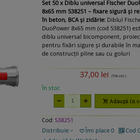
Set 50 x Diblu universal Fischer Du
8x65 mm 538251 – fixare sigură și re
în beton, BCA și zidărie:
Diblul Fisch
DuoPower 8x65 mm (cod 538251) es
diblu universal bicomponent, proiec
pentru fixări sigure și durabile în ma
de construcții pline sau cu goluri
37,00 lei
(TVA incl.)
În stoc
Adaugă în c
Cod:
538251
Distribuie
Îmi place
0
Cod 