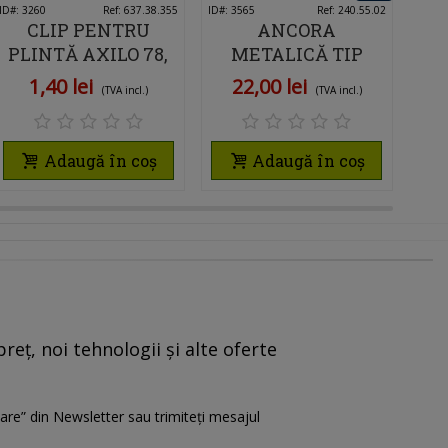
ID#: 3260
Îmi place
Ref: 637.38.355
ID#: 3565
Îmi place
Ref: 240.55.02
ID#: 3
CLIP PENTRU
ANCORA
AC
PLINTĂ AXILO 78,
METALICĂ TIP
PR
HÄFELE, FIXARE
MOLLY GIPS-
HÄ
1,40 lei
22,00 lei
(TVA incl.)
(TVA incl.)
PE SISTEM DE
CARTON M5X71
NIVELARE,
ZINCATĂ, FIXARE
T
ALB/NEGRU
PROFESIONALĂ
P
Adaugă în coș
Adaugă în coș
PENTRU RIGIPS, 20
BUCATI
reț, noi tehnologii și alte oferte
are” din Newsletter sau trimiteți mesajul