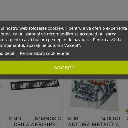
-ul nostru web folosește cookie-uri pentru a vă oferi o experiență
bună, ca utilizator și vă recomandăm să acceptați utilizarea
tora pentru a vă bucura pe deplin de navigare. Pentru a vă da
i care au cumparat acest produs au mai cump
imțământul, apăsați pe butonul ”Accept”.
u detalii
Personalizați cookie-urile
NOU
NOU
NOU
NOU
ACCEPT
0-
ID#: 3845
Îmi place
Ref: KK-W80800-D2
ID#: 3564
Îmi place
Ref: 240.54.01
I
GRILĂ AERISIRE
ANCORA METALICĂ