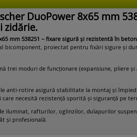
Fischer DuoPower 8x65 mm 5382
 zidărie.
65 mm 538251 – fixare sigură și rezistentă în beton,
 bicomponent, proiectat pentru fixări sigure și dura
nă trei moduri de funcționare (expansiune, pliere ș
pile anti-rotire asigură stabilitate la montaj și împi
ii care necesită rezistență sporită și siguranță pe te
iluminat, rafturilor, oglinzilor, dulapurilor suspend
ât și profesională.