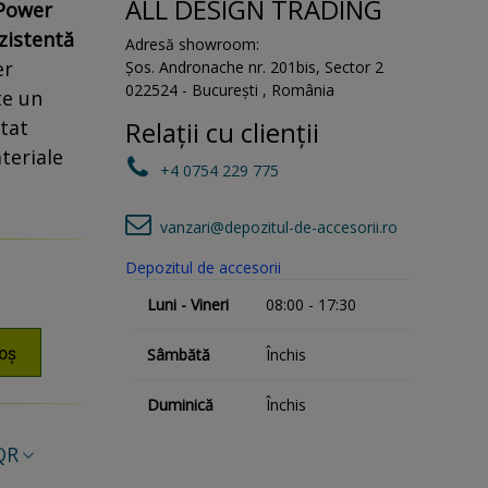
ALL DESIGN TRADING
oPower
zistentă
Adresă showroom:
er
Șos. Andronache nr. 201bis
,
Sector 2
022524
-
București
,
România
te un
tat
Relații cu clienții
teriale
+4 0754 229 775
vanzari@depozitul-de-accesorii.ro
Depozitul de accesorii
Luni - Vineri
08:00 - 17:30
oș
Sâmbătă
Închis
Duminică
Închis
QR