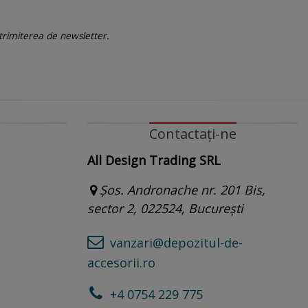
 trimiterea de newsletter.
Contactați-ne
All Design Trading SRL
Șos. Andronache nr. 201 Bis,
sector 2, 022524, București
vanzari@depozitul-de-
accesorii.ro
+4 0754 229 775