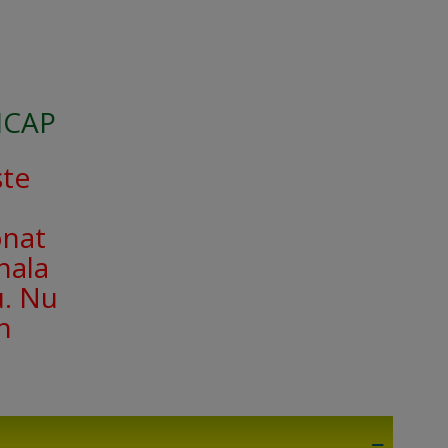
SICAP
ște
onat
nala
u. Nu
n