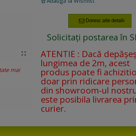
Adaugă la Wishlist
Doresc alte detalii
Solicitați postarea în 
ATENTIE : Dacă depășe
lungimea de 2m, acest
produs poate fi achiziti
tate mai
doar prin ridicare perso
din showroom-ul nostr
este posibila livrarea pri
curier.