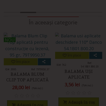
În aceeași categorie
NOU
NOU
Îmi place
Îmi place
Ref:
ID#: 762
54.1B01.B00.20
ID#: 3995
Ref: 79T9950.37
BALAMA UȘI
BALAMA BLUM
APLICATE
CLIP TOP APLICATĂ
DESCHIDERE 110°
3,56 lei
PENTRU
(TVA incl.)
28,00 lei
(TVA incl.)
CONSTRUCȚIE CU
LEZENĂ, 95 GR,
Adaugă în coș
79T9950.37
Adaugă în coș