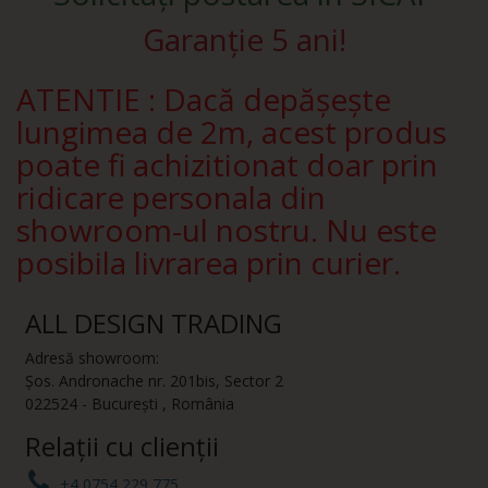
Garanție 5 ani!
ATENTIE : Dacă depășește
lungimea de 2m, acest produs
poate fi achizitionat doar prin
ridicare personala din
showroom-ul nostru. Nu este
posibila livrarea prin curier.
ALL DESIGN TRADING
Adresă showroom:
Șos. Andronache nr. 201bis
,
Sector 2
022524
-
București
,
România
Relații cu clienții
+4 0754 229 775