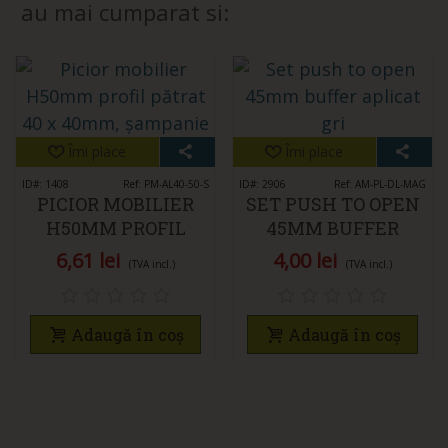
au mai cumparat si:
Îmi place
Îmi place
ID#: 1408
Ref: PM-AL40-50-S
ID#: 2906
Ref: AM-PL-DL-MAG
PICIOR MOBILIER
SET PUSH TO OPEN
H50MM PROFIL
45MM BUFFER
PĂTRAT 40 X 40MM,
APLICAT GRI
6,61 lei
4,00 lei
(TVA incl.)
(TVA incl.)
ȘAMPANIE
Adaugă în coș
Adaugă în coș