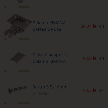
Balama KIMANA,
20,34 lei
x 1
partea de usa
Plăcuță acoperire
0,00 lei
x 1
balama KIMANA
Surub 3,5x16mm
0,05 lei
x 4
nichelat