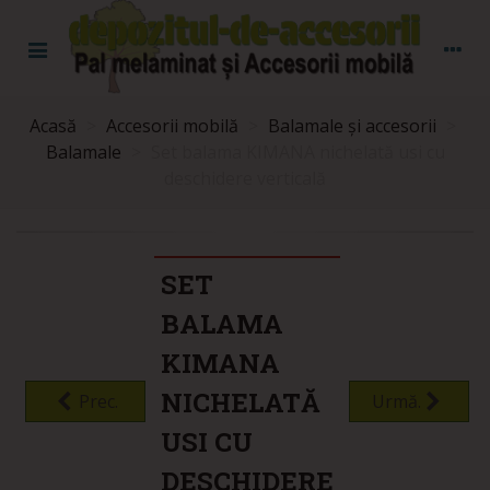
Acasă
>
Accesorii mobilă
>
Balamale și accesorii
>
Balamale
>
Set balama KIMANA nichelată usi cu
deschidere verticală
SET
BALAMA
KIMANA
NICHELATĂ
Prec.
Urmă.
USI CU
DESCHIDERE