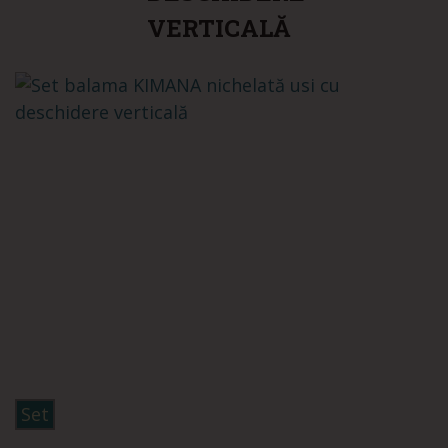
VERTICALĂ
Set
Set