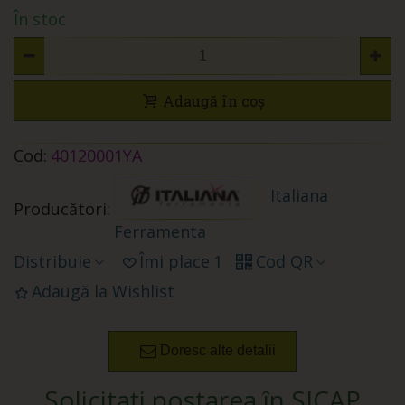
În stoc
Adaugă în coș
Cod:
40120001YA
Italiana
Producători:
Ferramenta
Distribuie
Îmi place
1
Cod QR
Adaugă la Wishlist
Doresc alte detalii
Solicitați postarea în SICAP