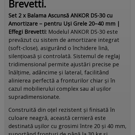
Brevetti.
Set 2 x Balama Ascunsă ANKOR DS-30 cu
Amortizare – pentru Uși Grele 20–40 mm |
Effegi Brevetti:
Modelul ANKOR DS-30 este
prevăzut cu sistem de amortizare integrat
(soft-close), asigurând o închidere lină,
silențioasă și controlată. Sistemul de reglaj
tridimensional permite ajustări precise pe
înălțime, adâncime și lateral, facilitând
alinierea perfectă a fronturilor chiar și în
cazul mobilierului complex sau al ușilor
supradimensionate.
Construită din oțel rezistent și finisată în
culoare neagră, această cernieră este
destinată ușilor cu grosimi între 20 și 40 mm,
suportând fronturi de până la 30 kg și