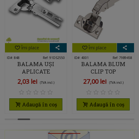
Îmi place
Îmi place
ID#: 848
Ref: 91DS2550
ID#: 4001
Ref: 79B9458
BALAMA UȘI
BALAMA BLUM
APLICATE
CLIP TOP
DESCHIDERE 100°
BLUMOTION 45GR,
2,03 lei
27,00 lei
(TVA incl.)
(TVA incl.)
APLICATĂ, CU
PLĂCUȚĂ DE
MONTAJ INCLUSĂ
Adaugă în coș
Adaugă în coș