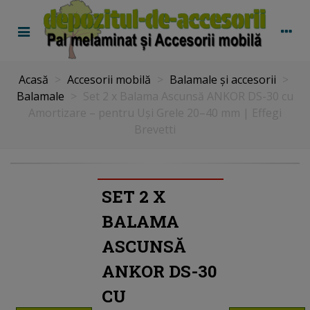
Acasă
>
Accesorii mobilă
>
Balamale și accesorii
>
Balamale
>
Set 2 x Balama Ascunsă ANKOR DS-30 cu
Amortizare – pentru Uși Grele 20–40 mm | Effegi
Brevetti
SET 2 X
BALAMA
ASCUNSĂ
ANKOR DS-30
CU