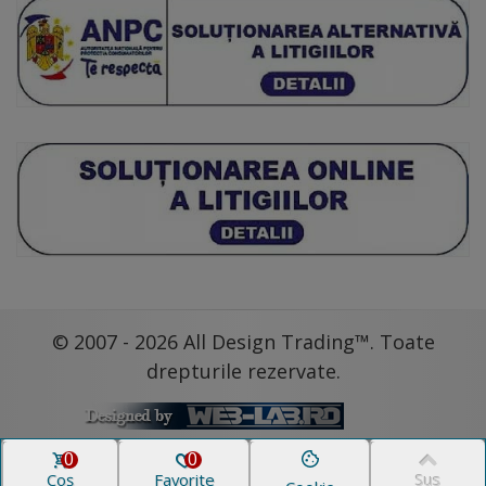
© 2007 - 2026 All Design Trading™. Toate
drepturile rezervate.
0
0
Coș
Favorite
Sus