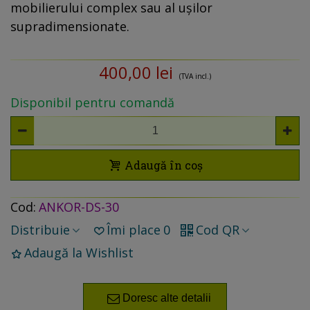
mobilierului complex sau al ușilor
supradimensionate.
400,00 lei
(TVA incl.)
Disponibil pentru comandă
Adaugă în coș
Cod:
ANKOR-DS-30
Distribuie
Îmi place
0
Cod QR
Adaugă la Wishlist
Doresc alte detalii