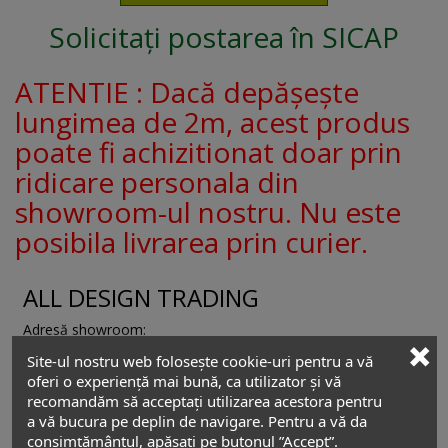
Solicitați postarea în SICAP
ATENTIE : Dacă depășește
lungimea de 2m, acest produs
poate fi achizitionat doar prin
ridicare personala din
showroom-ul nostru. Nu este
posibila livrarea prin curier.
ALL DESIGN TRADING
Adresă showroom:
Șos. Andronache nr. 201bis
,
Sector 2
Site-ul nostru web folosește cookie-uri pentru a vă
022524
-
București
,
România
oferi o experiență mai bună, ca utilizator și vă
recomandăm să acceptați utilizarea acestora pentru
Relații cu clienții
a vă bucura pe deplin de navigare. Pentru a vă da
consimțământul, apăsați pe butonul ”Accept”.
+4 0754 229 775