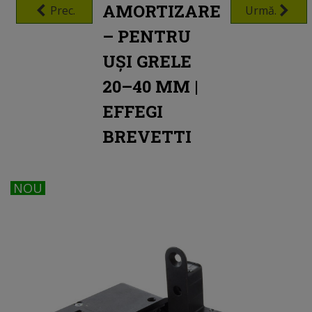
AMORTIZARE
Prec.
Urmă.
– PENTRU
UȘI GRELE
20–40 MM |
EFFEGI
BREVETTI
NOU
NOU