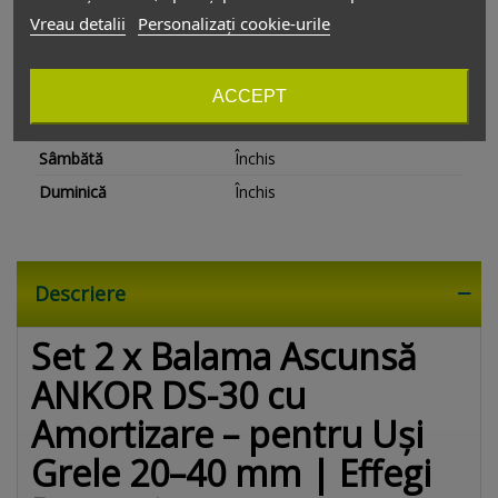
Vreau detalii
Personalizați cookie-urile
vanzari@depozitul-de-accesorii.ro
Depozitul de accesorii
ACCEPT
Luni - Vineri
08:00 - 17:30
Sâmbătă
Închis
Duminică
Închis
Descriere
Set 2 x Balama Ascunsă
ANKOR DS-30 cu
Amortizare – pentru Uși
Grele 20–40 mm | Effegi