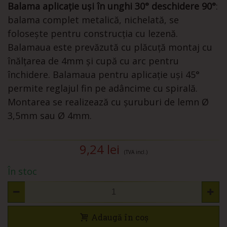
Balama aplicație uși în unghi 30° deschidere 90°
:
balama complet metalică, nichelată, se
folosește pentru construcţia cu lezenă.
Balamaua este prevăzută cu plăcuță montaj cu
înălțarea de 4mm și cupă cu arc pentru
închidere. Balamaua pentru aplicație uși 45°
permite reglajul fin pe adâncime cu spirală.
Montarea se realizează cu șuruburi de lemn Ø
3,5mm sau Ø 4mm.
9,24 lei
(TVA incl.)
În stoc
Adaugă în coș