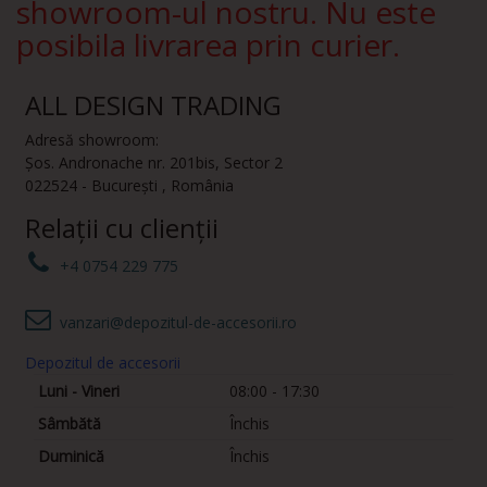
showroom-ul nostru. Nu este
posibila livrarea prin curier.
ALL DESIGN TRADING
Adresă showroom:
Șos. Andronache nr. 201bis
,
Sector 2
022524
-
București
,
România
Relații cu clienții
+4 0754 229 775
vanzari@depozitul-de-accesorii.ro
Depozitul de accesorii
Luni - Vineri
08:00 - 17:30
Sâmbătă
Închis
Duminică
Închis