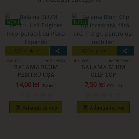
NOU
NOU
NOU
NOU
Îmi place
Îmi place
ID#: 4002
Ref: S91K9550
ID#: 3998
Ref: 70T3750.TL
BALAMA BLUM
BALAMA BLUM
PENTRU UȘĂ
CLIP TOP
FRIGIDER
ÎNCADRATĂ, FĂRĂ
14,00 lei
7,50 lei
(TVA incl.)
(TVA incl.)
INCORPORABIL, CU
ARC, 110 GR, PENTRU
PLACĂ EXPANDO
UȘI MOBILIER
Adaugă în coș
Adaugă în coș