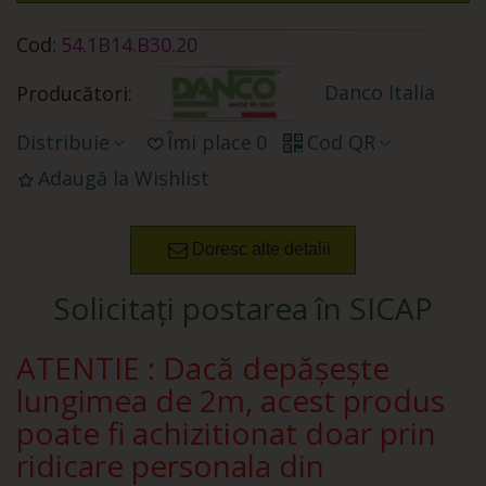
Cod:
54.1B14.B30.20
Danco Italia
Producători:
Distribuie
Îmi place
0
Cod QR
Adaugă la Wishlist
Doresc alte detalii
Solicitați postarea în SICAP
ATENTIE : Dacă depășește
lungimea de 2m, acest produs
poate fi achizitionat doar prin
ridicare personala din