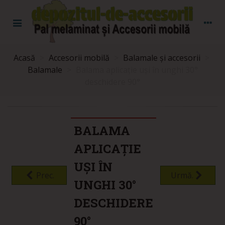
Acasă
>
Accesorii mobilă
>
Balamale și accesorii
>
Balamale
>
Balama aplicație uși în unghi 30°
deschidere 90°
BALAMA
APLICAȚIE
UȘI ÎN
Prec.
Urmă.
UNGHI 30°
DESCHIDERE
90°