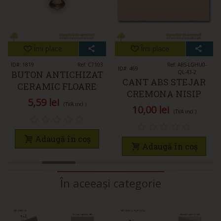
Îmi place
Îmi place
ID#: 1819
Ref: C7103
Ref: ABS-LGHU0-
ID#: 469
BUTON ANTICHIZAT
QL-43-2
CANT ABS STEJAR
CERAMIC FLOARE
CREMONA NISIP
25MM C7103
5,59 lei
43MM X 2MM
(TVA incl.)
10,00 lei
(TVA incl.)
Adaugă în coș
Adaugă în coș
În aceeași categorie