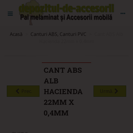
Acasă
>
Canturi ABS, Canturi PVC
>
Cant ABS Alb
Hacienda 22mm x 0,4mm
CANT ABS
ALB
HACIENDA
Prec.
Urmă.
22MM X
0,4MM