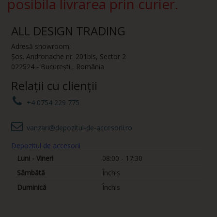
posibila livrarea prin curier.
ALL DESIGN TRADING
Adresă showroom:
Șos. Andronache nr. 201bis
,
Sector 2
022524
-
București
,
România
Relații cu clienții
+4 0754 229 775
vanzari@depozitul-de-accesorii.ro
Depozitul de accesorii
Luni - Vineri
08:00 - 17:30
Sâmbătă
Închis
Duminică
Închis