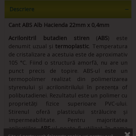
Descriere
Cant ABS Alb Hacienda 22mm x 0,4mm
Acrilonitril butadien stiren
(
ABS
) este
denumit uzual și
termoplastic
. Temperatura
de cristalizare a acestuia este de aproximativ
105 °C. Fiind o structură amorfă, nu are un
punct precis de topire. ABS-ul este un
termopolimer realizat din polimerizarea
styrenului și acrilonitrilului în prezența of
polibutadienei. Rezultatul este un polimer cu
proprietăți fizice superioare PVC-ului.
Stirenul oferă plasticului strălucire și
impermeabilitate. Pentru majoritatea
aplicațiilor,
ABS
-ul poate fi utilizat în gama
Site-ul nostru web folosește cookie-uri pentru a vă