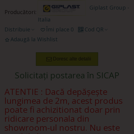
Giplast Group -
Producători:
Italia
Distribuie
Îmi place
0
Cod QR
Adaugă la Wishlist
Doresc alte detalii
Solicitați postarea în SICAP
ATENTIE : Dacă depășește
lungimea de 2m, acest produs
poate fi achizitionat doar prin
ridicare personala din
showroom-ul nostru. Nu este