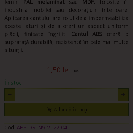
lemn,
PAL melaminat
sau
MDF
, folosite în
industria mobilei sau decorațiuni interioare.
Aplicarea cantului are rolul de a impermeabiliza
aceste laturi și de a oferi un aspect uniform
plăcii, finisate îngrijit.
Cantul ABS
oferă o
suprafață durabilă, rezistentă în cele mai multe
situații.
1,50 lei
(TVA incl.)
În stoc
Adaugă în coș
Cod:
ABS-LGLN9-VI-22-04