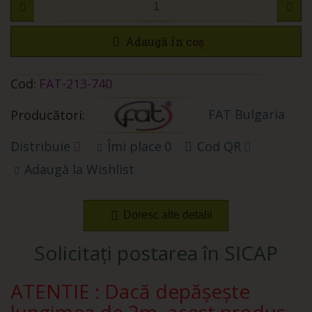
Adaugă în coș
Cod:
FAT-213-740
FAT Bulgaria
Producători:
Distribuie
Îmi place
0
Cod QR
Adaugă la Wishlist
Doresc alte detalii
Solicitați postarea în SICAP
ATENTIE : Dacă depășește