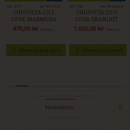
ID#: 1574
Ref: FAT-213-20
ID#: 1758
Ref: FAT-228-339
CHIUVETA CU 2
CHIUVETA CU O
CUVE MARMURA
CUVA GRANIXIT
COMPOZITA 213-20
COMPOZIT 228-339
870,00 lei
1.050,00 lei
(TVA incl.)
(TVA incl.)
SILVER VIOLET
NUTSHELL
Afișează mai mult
Afișează mai mult
Newsletter