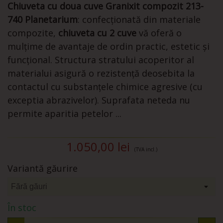
Chiuveta cu doua cuve Granixit compozit 213-
740 Planetarium
: confecționată din materiale
compozite,
chiuveta cu 2 cuve
vă oferă o
mulțime de avantaje de ordin practic, estetic și
funcțional. Structura stratului acoperitor al
materialui asigură o rezistență deosebita la
contactul cu substanțele chimice agresive (cu
exceptia abrazivelor). Suprafata neteda nu
permite aparitia petelor ...
1.050,00 lei
(TVA incl.)
Variantă găurire
În stoc