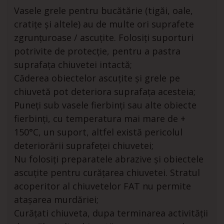
Vasele grele pentru bucătărie (tigăi, oale,
cratițe și altele) au de multe ori suprafete
zgrunțuroase / ascuțite. Folosiți suporturi
potrivite de protecție, pentru a pastra
suprafața chiuvetei intactă;
Căderea obiectelor ascuțite și grele pe
chiuvetă pot deteriora suprafața acesteia;
Puneți sub vasele fierbinți sau alte obiecte
fierbinți, cu temperatura mai mare de +
150°C, un suport, altfel există pericolul
deteriorării suprafeței chiuvetei;
Nu folosiți preparatele abrazive și obiectele
ascuțite pentru curățarea chiuvetei. Stratul
acoperitor al chiuvetelor FAT nu permite
atașarea murdăriei;
Curățati chiuveta, dupa terminarea activității