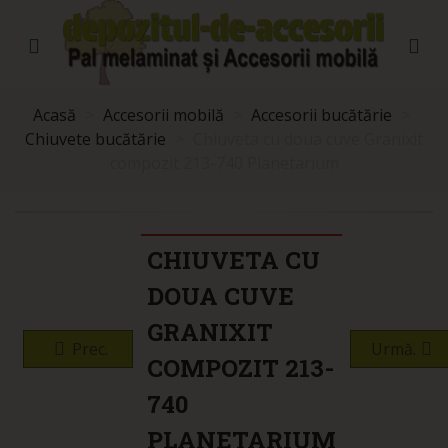
Acasă
>
Accesorii mobilă
>
Accesorii bucătărie
>
Chiuvete bucătărie
>
Chiuveta cu doua cuve Granixit
compozit 213-740 Planetarium
CHIUVETA CU
DOUA CUVE
GRANIXIT
Prec.
Urmă.
COMPOZIT 213-
740
PLANETARIUM