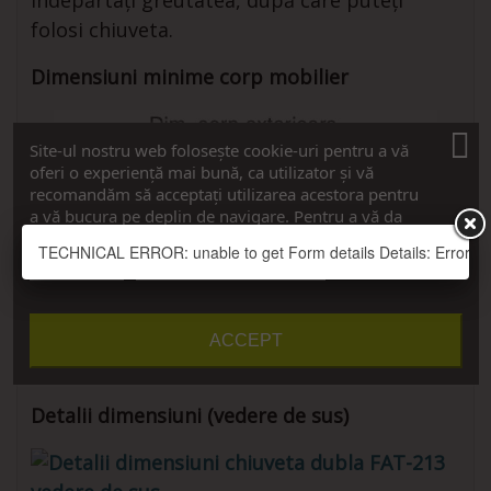
îndepărtați greutatea, după care puteți
folosi chiuveta.
Dimensiuni minime corp mobilier
Site-ul nostru web folosește cookie-uri pentru a vă
oferi o experiență mai bună, ca utilizator și vă
recomandăm să acceptați utilizarea acestora pentru
a vă bucura pe deplin de navigare. Pentru a vă da
consimțământul, apăsați pe butonul ”Accept”.
TECHNICAL ERROR: unable to get Form details Details: Error thro
Vreau detalii
Personalizați cookie-urile
ACCEPT
Detalii dimensiuni (vedere de sus)