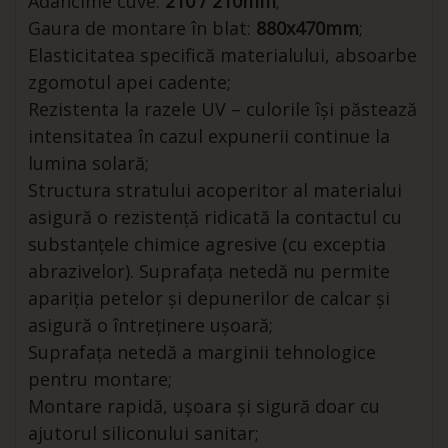
Adâncime cuve:
210 / 210mm
;
Gaura de montare în blat:
880x470mm
;
Elasticitatea specifică materialului, absoarbe
zgomotul apei cadente;
Rezistenta la razele UV – culorile își păstează
intensitatea în cazul expunerii continue la
lumina solară;
Structura stratului acoperitor al materialui
asigură o rezistență ridicată la contactul cu
substanțele chimice agresive (cu exceptia
abrazivelor). Suprafața netedă nu permite
apariția petelor și depunerilor de calcar și
asigură o întreținere ușoară;
Suprafața netedă a marginii tehnologice
pentru montare;
Montare rapidă, ușoara și sigură doar cu
ajutorul siliconului sanitar;