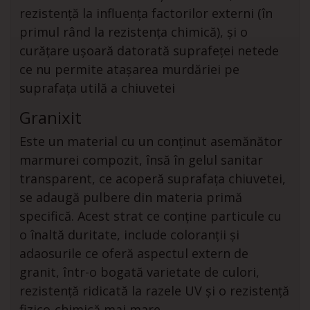
rezistență la influența factorilor externi (în
primul rând la rezistența chimică), și o
curățare ușoară datorată suprafeței netede
ce nu permite atașarea murdăriei pe
suprafața utilă a chiuvetei
Granixit
Este un material cu un conținut asemănător
marmurei compozit, însă în gelul sanitar
transparent, ce acoperă suprafața chiuvetei,
se adaugă pulbere din materia primă
specifică. Acest strat ce conține particule cu
o înaltă duritate, include coloranții și
adaosurile ce oferă aspectul extern de
granit, într-o bogată varietate de culori,
rezistență ridicată la razele UV și o rezistență
fizico-chimică mai mare.