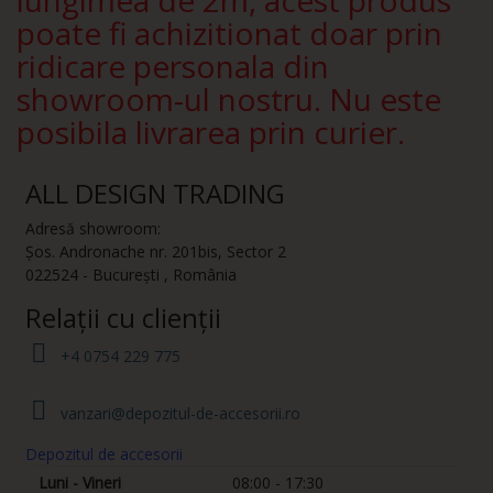
lungimea de 2m, acest produs
poate fi achizitionat doar prin
ridicare personala din
showroom-ul nostru. Nu este
posibila livrarea prin curier.
ALL DESIGN TRADING
Adresă showroom:
Șos. Andronache nr. 201bis
,
Sector 2
022524
-
București
,
România
Relații cu clienții
+4 0754 229 775
vanzari@depozitul-de-accesorii.ro
Depozitul de accesorii
Luni - Vineri
08:00 - 17:30