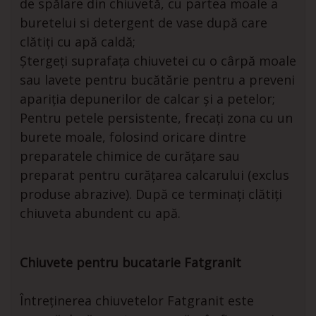
de spălare din chiuvetă, cu partea moale a
buretelui si detergent de vase după care
clătiți cu apă caldă;
Ștergeți suprafața chiuvetei cu o cârpă moale
sau lavete pentru bucătărie pentru a preveni
apariția depunerilor de calcar și a petelor;
Pentru petele persistente, frecați zona cu un
burete moale, folosind oricare dintre
preparatele chimice de curățare sau
preparat pentru curățarea calcarului (exclus
produse abrazive). După ce terminați clătiți
chiuveta abundent cu apă.
Chiuvete pentru bucatarie Fatgranit
Întreținerea chiuvetelor Fatgranit este