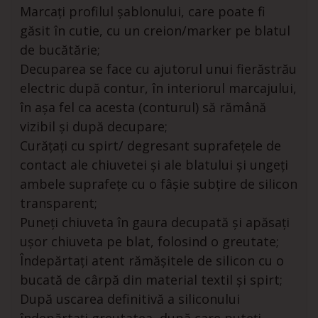
Marcați profilul șablonului, care poate fi
găsit în cutie, cu un creion/marker pe blatul
de bucătărie;
Decuparea se face cu ajutorul unui fierăstrău
electric după contur, în interiorul marcajului,
în așa fel ca acesta (conturul) să rămână
vizibil și după decupare;
Curățați cu spirt/ degresant suprafețele de
contact ale chiuvetei și ale blatului și ungeți
ambele suprafețe cu o fâșie subțire de silicon
transparent;
Puneți chiuveta în gaura decupată și apăsați
ușor chiuveta pe blat, folosind o greutate;
Îndepărtați atent rămășitele de silicon cu o
bucată de cârpă din material textil și spirt;
După uscarea definitivă a siliconului