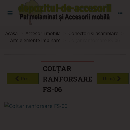
Acasă
>
Accesorii mobilă
>
Conectori și asamblare
>
Alte elemente îmbinare
>
Colțar ranforsare FS-06
COLȚAR
RANFORSARE
Prec.
Urmă.
FS-06