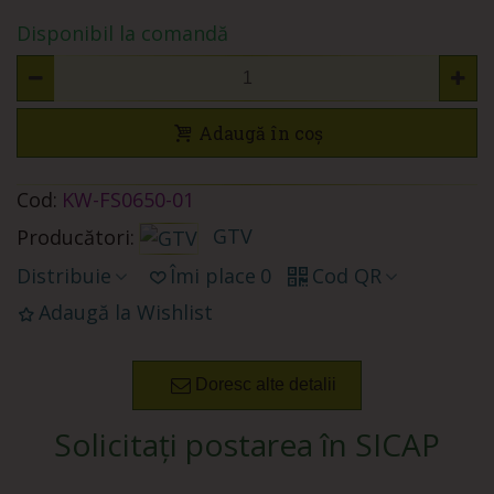
Disponibil la comandă
Adaugă în coș
Cod:
KW-FS0650-01
GTV
Producători:
Distribuie
Îmi place
0
Cod QR
Adaugă la Wishlist
Doresc alte detalii
Solicitați postarea în SICAP