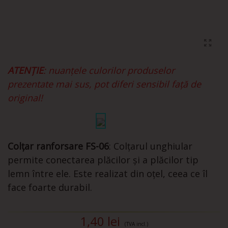
ATENȚIE
: nuanțele culorilor produselor
prezentate mai sus, pot diferi sensibil față de
original!
Colțar ranforsare FS-06
: Colțarul unghiular
permite conectarea plăcilor și a plăcilor tip
lemn între ele. Este realizat din oțel, ceea ce îl
face foarte durabil.
1,40 lei
(TVA incl.)