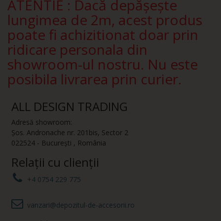
ATENTIE : Dacă depășește
lungimea de 2m, acest produs
poate fi achizitionat doar prin
ridicare personala din
showroom-ul nostru. Nu este
posibila livrarea prin curier.
ALL DESIGN TRADING
Adresă showroom:
Șos. Andronache nr. 201bis
,
Sector 2
022524
-
București
,
România
Relații cu clienții
+4 0754 229 775
vanzari@depozitul-de-accesorii.ro